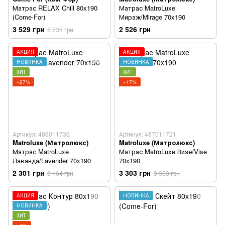
Матрас RELAX Chill 80x190
Матрас MatroLuxe
(Come-For)
Мираж/Mirage 70x190
3 529 грн
2 526 грн
5 235 грн
АКЦИЯ
АКЦИЯ
НОВИНКА
НОВИНКА
ХИТ
ХИТ
−27%
−17%
Артикул: 486011736
Артикул: 487011721
Matroluxe (Матролюкс)
Matroluxe (Матролюкс)
Матрас MatroLuxe
Матрас MatroLuxe Визе/Vise
Лаванда/Lavender 70x190
70x190
2 301 грн
3 303 грн
3 164 грн
3 963 грн
АКЦИЯ
НОВИНКА
НОВИНКА
ХИТ