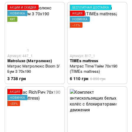
АКЦИИ И СКИДКИ
БЕСПЛАТНАЯ ДОСТАВКА
НОВИНКА
АКЦИЯ
ХИТ
НОВИНКА
−11%
1
Артикул: 447_1
Артикул: 817_1
Matroluxe (Матролюкс)
TIMEs mattress
Матрас Матролюкс Boom 3/
Матрас Time/Тайм 70x190
Бум 3 70x190
(TIMEs mattress)
3 738 грн
6 110 грн
6 890 грн
АКЦИЯ
НОВИНКА
−23%