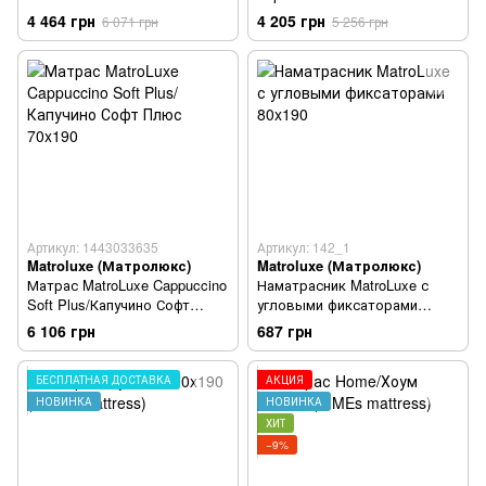
4 464 грн
4 205 грн
6 071 грн
5 256 грн
Артикул: 1443033635
Артикул: 142_1
Matroluxe (Матролюкс)
Matroluxe (Матролюкс)
Матрас MatroLuxe Cappuccino
Наматрасник MatroLuxe с
Soft Plus/Капучино Софт
угловыми фиксаторами
Плюс 70x190
80x190
6 106 грн
687 грн
БЕСПЛАТНАЯ ДОСТАВКА
АКЦИЯ
НОВИНКА
НОВИНКА
ХИТ
−9%