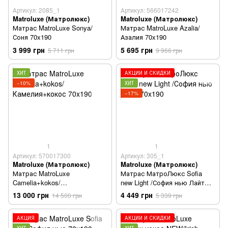
Артикул: 2085_1
Артикул: 566017242
Matroluxe (Матролюкс)
Matroluxe (Матролюкс)
Матрас MatroLuxe Sonya/
Матрас MatroLuxe Azalia/
Соня 70x190
Азалия 70x190
3 999 грн
5 695 грн
5 711 грн
9 966 грн
ХИТ
АКЦИИ И СКИДКИ
−10%
ХИТ
−17%
1
1
Артикул: 570017300
Артикул: 305_1
Matroluxe (Матролюкс)
Matroluxe (Матролюкс)
Матрас MatroLuxe
Матрас МатроЛюкс Sofia
Camelia+kokos/
new Light /София нью Лайт
Камелия+кокос 70x190
70x190
13 000 грн
4 449 грн
14 500 грн
5 339 грн
АКЦИЯ
АКЦИИ И СКИДКИ