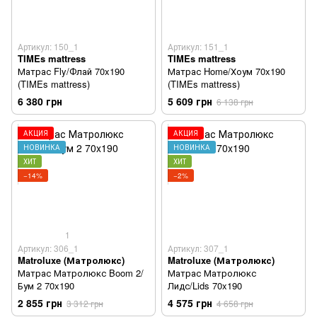
Артикул: 150_1
Артикул: 151_1
TIMEs mattress
TIMEs mattress
Матрас Fly/Флай 70x190
Матрас Home/Хоум 70x190
(TIMEs mattress)
(TIMEs mattress)
6 380 грн
5 609 грн
6 138 грн
АКЦИЯ
АКЦИЯ
НОВИНКА
НОВИНКА
ХИТ
ХИТ
−14%
−2%
1
Артикул: 306_1
Артикул: 307_1
Matroluxe (Матролюкс)
Matroluxe (Матролюкс)
Матрас Матролюкс Boom 2/
Матрас Матролюкс
Бум 2 70x190
Лидс/Lids 70x190
2 855 грн
4 575 грн
3 312 грн
4 658 грн