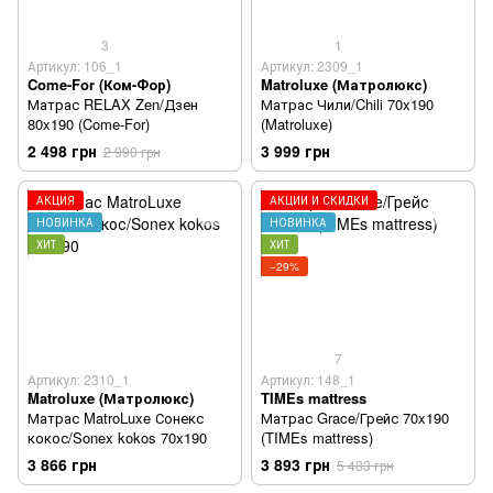
3
1
Артикул: 106_1
Артикул: 2309_1
Come-For (Ком-Фор)
Matroluxe (Матролюкс)
Матрас RELAX Zen/Дзен
Матрас Чили/Chili 70x190
80x190 (Come-For)
(Matroluxe)
2 498 грн
3 999 грн
2 990 грн
АКЦИЯ
АКЦИИ И СКИДКИ
НОВИНКА
НОВИНКА
ХИТ
ХИТ
−29%
7
Артикул: 2310_1
Артикул: 148_1
Matroluxe (Матролюкс)
TIMEs mattress
Матрас MatroLuxe Сонекс
Матрас Grace/Грейс 70x190
кокос/Sonex kokos 70x190
(TIMEs mattress)
3 866 грн
3 893 грн
5 483 грн