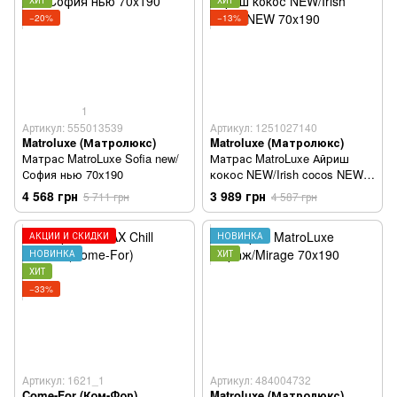
ХИТ
ХИТ
−20%
−13%
1
Артикул: 555013539
Артикул: 1251027140
Matroluxe (Матролюкс)
Matroluxe (Матролюкс)
Матрас MatroLuxe Sofia new/
Матрас MatroLuxe Айриш
София нью 70x190
кокос NEW/Irish cocos NEW
70x190
4 568 грн
3 989 грн
5 711 грн
4 587 грн
АКЦИИ И СКИДКИ
НОВИНКА
НОВИНКА
ХИТ
ХИТ
−33%
Артикул: 1621_1
Артикул: 484004732
Come-For (Ком-Фор)
Matroluxe (Матролюкс)