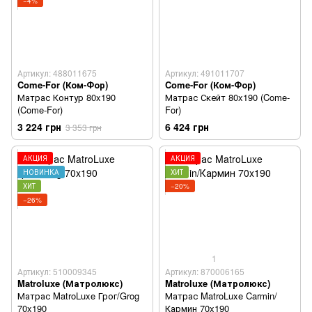
−4%
Артикул: 488011675
Артикул: 491011707
Come-For (Ком-Фор)
Come-For (Ком-Фор)
Матрас Контур 80x190
Матрас Скейт 80x190 (Come-
(Come-For)
For)
3 224 грн
6 424 грн
3 353 грн
АКЦИЯ
АКЦИЯ
НОВИНКА
ХИТ
ХИТ
−20%
−26%
1
Артикул: 510009345
Артикул: 870006165
Matroluxe (Матролюкс)
Matroluxe (Матролюкс)
Матрас MatroLuxe Грог/Grog
Матрас MatroLuxe Carmin/
70x190
Кармин 70x190