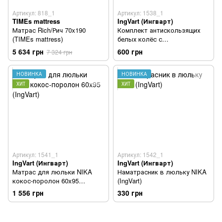
Артикул: 818_1
Артикул: 1538_1
TIMEs mattress
IngVart (Ингварт)
Матрас Rich/Рич 70x190
Комплект антискользящих
(TIMEs mattress)
белых колёс с
блокираторами движения
5 634 грн
600 грн
7 324 грн
НОВИНКА
НОВИНКА
ХИТ
ХИТ
Артикул: 1541_1
Артикул: 1542_1
IngVart (Ингварт)
IngVart (Ингварт)
Матрас для люльки NIKA
Наматрасник в люльку NIKA
кокос-поролон 60x95
(IngVart)
(IngVart)
1 556 грн
330 грн