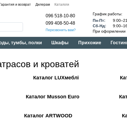
Гарантия и возврат
Дилерам
Каталоги
График работы:
096 518-10-80
Пн-Пт:
9:00–21
099 408-50-48
Сб-Нд:
9:00–16
Перезвонить вам?
При оформлении з
оды, тумбы, полки
Шкафы
Прихожие
Гостин
атрасов и кроватей
Каталог LUXмеблі
Ка
Каталог Musson Euro
Ката
Каталог ARTWOOD Каталог