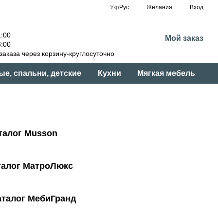
Укр
Рус
Желания
Вход
:00
Мой заказ
:00
аказа через корзину-круглосуточно
ые, спальни, детские
Кухни
Мягкая мебель
талог Musson
лог МатроЛюкс
 МебиГранд