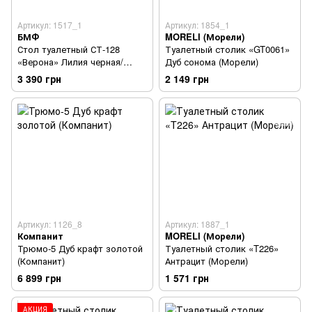
Артикул: 1517_1
Артикул: 1854_1
БМФ
MORELI (Морели)
Стол туалетный СТ-128
Туалетный столик «GT0061»
«Верона» Лилия черная/
Дуб сонома (Морели)
Лилия красная (БМФ)
3 390 грн
2 149 грн
Артикул: 1126_8
Артикул: 1887_1
Компанит
MORELI (Морели)
Трюмо-5 Дуб крафт золотой
Туалетный столик «T226»
(Компанит)
Антрацит (Морели)
6 899 грн
1 571 грн
АКЦИЯ