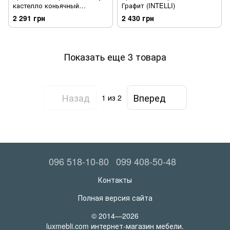
кастелло коньячный
Графит (INTELLI)
(INTELLI)
2 291 грн
2 430 грн
Показать еще 3 товара
Назад
Вперед
1
из 2
096 518-10-80
099 408-50-48
Контакты
Полная версия сайта
© 2014—2026
luxmebli.com интернет-магазин мебели.