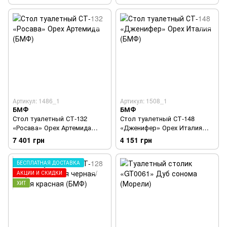
Артикул: 1486_1
Артикул: 1508_1
БМФ
БМФ
Стол туалетный СТ-132
Стол туалетный СТ-148
«Росава» Орех Артемида
«Дженифер» Орех Италия
(БМФ)
(БМФ)
7 401 грн
4 151 грн
БЕСПЛАТНАЯ ДОСТАВКА
АКЦИИ И СКИДКИ
ХИТ