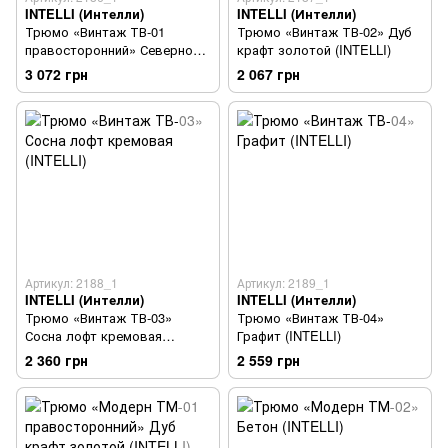
INTELLI (Интелли)
INTELLI (Интелли)
Трюмо «Винтаж ТВ-01
Трюмо «Винтаж ТВ-02» Дуб
правосторонний» Северное
крафт золотой (INTELLI)
дерево светлое (INTELLI)
3 072 грн
2 067 грн
Артикул: 2188_1
Артикул: 2189_1
INTELLI (Интелли)
INTELLI (Интелли)
Трюмо «Винтаж ТВ-03»
Трюмо «Винтаж ТВ-04»
Сосна лофт кремовая
Графит (INTELLI)
(INTELLI)
2 360 грн
2 559 грн