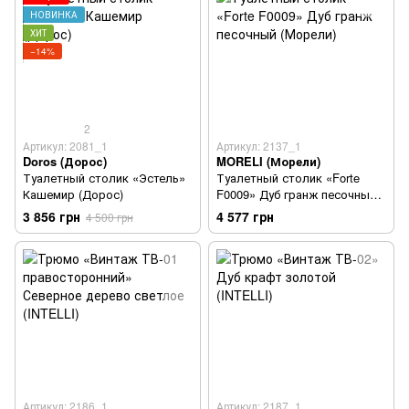
НОВИНКА
ХИТ
−14%
2
Артикул: 2081_1
Артикул: 2137_1
Doros (Дорос)
MORELI (Морели)
Туалетный столик «Эстель»
Туалетный столик «Forte
Кашемир (Дорос)
F0009» Дуб гранж песочный
(Морели)
3 856 грн
4 577 грн
4 500 грн
Артикул: 2186_1
Артикул: 2187_1