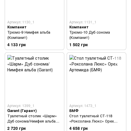
Артикул: 1130_1
Артикул: 1131_1
Компанит
Компанит
Трюмо-9 Нимфея альба
Трюмо-10 Дуб сонома
(Компанит)
(Компанит)
4 133 грн
1 502 грн
Артикул: 1399_1
Артикул: 1473_1
Garant (Гарант)
БМФ
Туалетный столик «Шарм»
Стол туалетный СТ-118
Дуб сонома/Нимфея альба
«Роксолана Люкс» Орех
(Garant)
Артемида (БМФ)
2 720 грн
4 658 грн