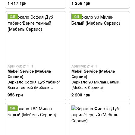
Сервис)
1 417 грн
1 256 грн
ХИТ
ХИТ
Артикул: 211_1
Артикул: 214_1
Mebel Service (Мебель
Mebel Service (Мебель
Сервис)
Сервис)
Зеркало София Дуб табако/
Зеркало 90 Милан Белый
Венге темный (Мебель
(Мебель Сервис)
Сервис)
956 грн
2 200 грн
ХИТ