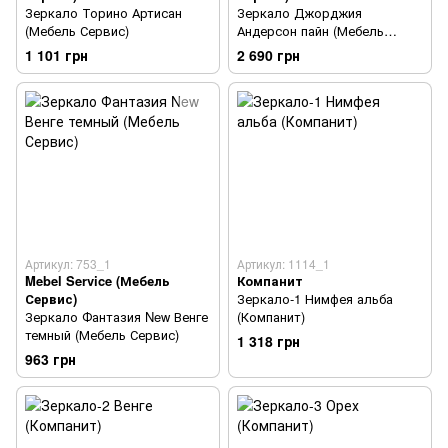
Зеркало Торино Артисан
Зеркало Джорджия
(Мебель Сервис)
Андерсон пайн (Мебель
Сервис)
1 101 грн
2 690 грн
Артикул: 753_1
Артикул: 1114_1
Mebel Service (Мебель
Компанит
Сервис)
Зеркало-1 Нимфея альба
Зеркало Фантазия New Венге
(Компанит)
темный (Мебель Сервис)
1 318 грн
963 грн