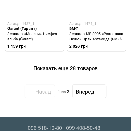
Артикул: 1427_1
Артикул: 1474_1
Garant (Гарант)
БМФ
Зеркало «Мелани» Нимфея
Зеркало МР-2295 «Роксолана
альба (Garant)
Люкс» Орех Артемида (БМФ)
1 159 грн
2 026 грн
Показать еще 28 товаров
Назад
Вперед
1
из 2
096 518-10-80
099 408-50-48