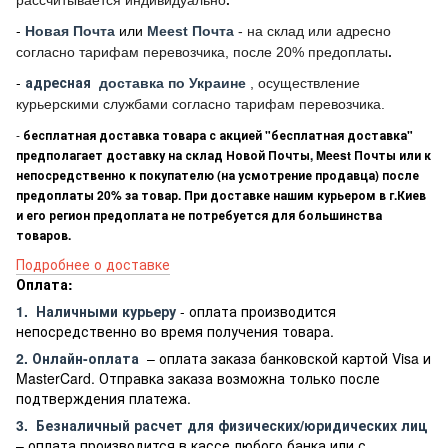
рассчитывается индивидуально
.
-
Новая Почта
или
Meest Почта
- на склад или адресно
согласно тарифам перевозчика, после 20% предоплаты
.
-
адресная
доставка по Украине
, осуществление
курьерскими службами согласно тарифам перевозчика.
-
бесплатная доставка товара с акцией "бесплатная доставка"
предполагает доставку на склад Новой Почты, Meest Почты или к
непосредственно к покупателю (на усмотрение продавца) после
предоплаты 20% за товар. При доставке нашим курьером в г.Киев
и его регион предоплата не потребуется для большинства
товаров.
Подробнее о доставке
Оплата:
1.
Наличными курьеру
- оплата производится
непосредственно во время получения товара.
2. Онлайн-оплата
– оплата заказа банковской картой Visa и
MasterCard. Отправка заказа возможна только после
подтверждения платежа.
3.
Безналичный расчет
для физических/юридических лиц
– оплата производится в кассе любого банка или с