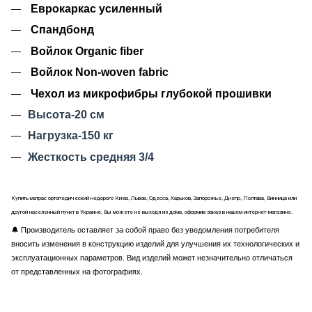
Еврокаркас усиленный
Спандбонд
Войлок Organic fiber
Войлок Non-woven fabric
Чехол из микрофибры глубокой прошивки
Высота-20 см
Нагрузка-150 кг
Жесткость средняя 3
/4
Купить матрас ортопедический недорого Киев, Львов, Одесса, Харьков, Запорожье, Днепр, Полтава, Винница или
другой населенный пункт в Украине, Вы можете не выходя из дома, оформив заказ в нашем интернет-магазине.
🔔
Производитель оставляет за собой право без уведомления потребителя
вносить изменения в конструкцию изделий для улучшения их технологических и
эксплуатационных параметров. Вид изделий может незначительно отличаться
от представленных на фотографиях.