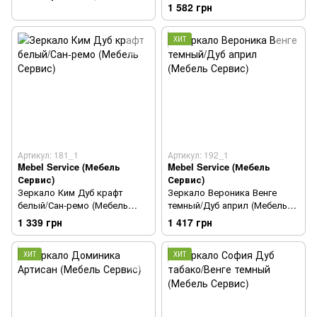
1 582 грн
ХИТ
Артикул: 181_1
Артикул: 192_1
Mebel Service (Мебель
Mebel Service (Мебель
Сервис)
Сервис)
Зеркало Ким Дуб крафт
Зеркало Вероника Венге
белый/Сан-ремо (Мебель
темный/Дуб април (Мебель
Сервис)
Сервис)
1 339 грн
1 417 грн
ХИТ
ХИТ