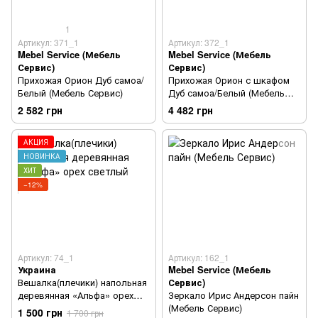
1
Артикул: 371_1
Артикул: 372_1
Mebel Service (Мебель
Mebel Service (Мебель
Сервис)
Сервис)
Прихожая Орион Дуб самоа/
Прихожая Орион с шкафом
Белый (Мебель Сервис)
Дуб самоа/Белый (Мебель
Сервис)
2 582 грн
4 482 грн
АКЦИЯ
НОВИНКА
ХИТ
−12%
Артикул: 74_1
Артикул: 162_1
Украина
Mebel Service (Мебель
Вешалка(плечики) напольная
Сервис)
деревянная «Альфа» орех
Зеркало Ирис Андерсон пайн
светлый
(Мебель Сервис)
1 500 грн
1 700 грн