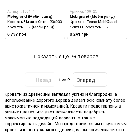
Артикул: 1534_1
Артикул: 136_25
Mebigrand (Мебигранд)
Mebigrand (Мебигранд)
Кровать Чикаго Сити 120х200
Кровать Техас MebiGrand
орех темный (МебиГранд)
120x200 орех темный
6 797 грн
8 241 грн
Показать еще 26 товаров
Назад
Вперед
1
из 2
Кровати из древесины выглядят уютно и благородно, а
использование дорогого дерева делает всю комнату более
аристократичной и изысканной. Кровати представлены в
разных цветах, что дает возможность подобрать
максимально подходящий вариант, а так же
корректировать дизайн. Мы предлагаем своим покупателям
кровати из натурального дерева
, из экологически чистых