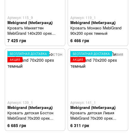
Артикул: 115_9
Артикул: 119_1
Mebigrand (Мебигранд)
Mebigrand (Мебигранд)
Кровать Манхеттен
Кровать Монако MebiGrand
MebiGrand 140x200 орех
90x200 орех темный
темный
7 425 грн
6 466 грн
БЕСПЛАТНАЯ ДОСТАВКА
БЕСПЛАТНАЯ ДОСТАВКА
АКЦИЯ
АКЦИЯ
Артикул: 139_1
Артикул: 141_1
Mebigrand (Мебигранд)
Mebigrand (Мебигранд)
Кровать детская Бостон
Кровать детская Ливия
MebiGrand 70x200 орех
MebiGrand 70x200 орех
темный
темный
6 685 грн
6 311 грн