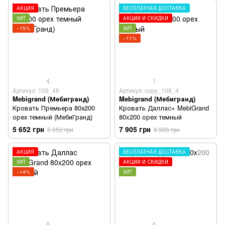
АКЦИЯ
БЕСПЛАТНАЯ ДОСТАВКА
ХИТ
АКЦИИ И СКИДКИ
−15%
ХИТ
−11%
4
1
Артикул: 109_46
Артикул: copy_108_4
Mebigrand (Мебигранд)
Mebigrand (Мебигранд)
Кровать Премьера 80х200
Кровать Даллас+ MebiGrand
орех темный (МебиГранд)
80x200 орех темный
5 652 грн
7 905 грн
6 652 грн
8 905 грн
АКЦИЯ
БЕСПЛАТНАЯ ДОСТАВКА
ХИТ
АКЦИИ И СКИДКИ
−14%
ХИТ
8
6