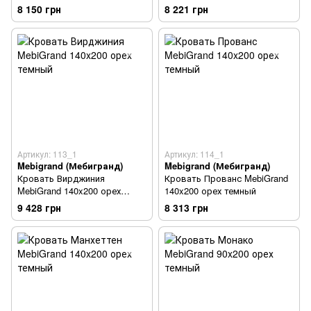
8 150 грн
8 221 грн
Артикул: 113_1
Артикул: 114_1
Mebigrand (Мебигранд)
Mebigrand (Мебигранд)
Кровать Вирджиния
Кровать Прованс MebiGrand
MebiGrand 140x200 орех
140x200 орех темный
темный
9 428 грн
8 313 грн