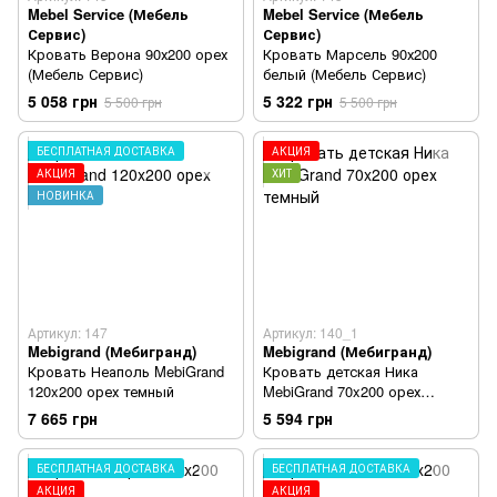
Mebel Service (Мебель
Mebel Service (Мебель
Сервис)
Сервис)
Кровать Верона 90х200 орех
Кровать Марсель 90х200
(Мебель Сервис)
белый (Мебель Сервис)
5 058 грн
5 322 грн
5 500 грн
5 500 грн
БЕСПЛАТНАЯ ДОСТАВКА
АКЦИЯ
АКЦИЯ
ХИТ
НОВИНКА
Артикул: 147
Артикул: 140_1
Mebigrand (Мебигранд)
Mebigrand (Мебигранд)
Кровать Неаполь MebiGrand
Кровать детская Ника
120x200 орех темный
MebiGrand 70x200 орех
темный
7 665 грн
5 594 грн
БЕСПЛАТНАЯ ДОСТАВКА
БЕСПЛАТНАЯ ДОСТАВКА
АКЦИЯ
АКЦИЯ