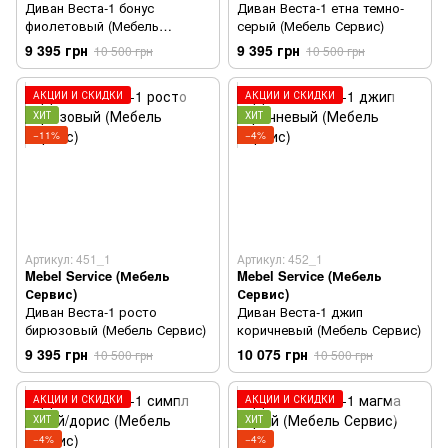
Диван Веста-1 бонус
Диван Веста-1 етна темно-
фиолетовый (Мебель
серый (Мебель Сервис)
Сервис)
9 395 грн
9 395 грн
10 500 грн
10 500 грн
АКЦИИ И СКИДКИ
АКЦИИ И СКИДКИ
ХИТ
ХИТ
−11%
−4%
Артикул: 451_1
Артикул: 452_1
Mebel Service (Мебель
Mebel Service (Мебель
Сервис)
Сервис)
Диван Веста-1 росто
Диван Веста-1 джип
бирюзовый (Мебель Сервис)
коричневый (Мебель Сервис)
9 395 грн
10 075 грн
10 500 грн
10 500 грн
АКЦИИ И СКИДКИ
АКЦИИ И СКИДКИ
ХИТ
ХИТ
−4%
−4%