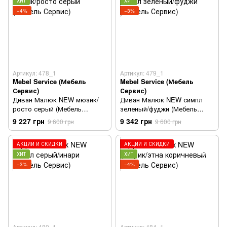
ХИТ
ХИТ
−4%
−3%
Артикул: 478_1
Артикул: 479_1
Mebel Service (Мебель
Mebel Service (Мебель
Сервис)
Сервис)
Диван Малюк NEW мюзик/
Диван Малюк NEW симпл
росто серый (Мебель
зеленый/фуджи (Мебель
Сервис)
Сервис)
9 227 грн
9 342 грн
9 600 грн
9 600 грн
АКЦИИ И СКИДКИ
АКЦИИ И СКИДКИ
ХИТ
ХИТ
−3%
−4%
Артикул: 480_1
Артикул: 484_1