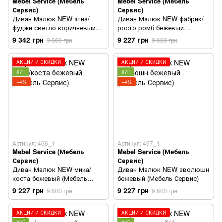
Mebel Service (Мебель
Mebel Service (Мебель
Сервис)
Сервис)
Диван Малюк NEW этна/
Диван Малюк NEW фабрик/
фуджи светло коричневый
росто ромб бежевый
(Мебель Сервис)
(Мебель Сервис)
9 342 грн
9 227 грн
9 600 грн
9 600 грн
АКЦИИ И СКИДКИ
АКЦИИ И СКИДКИ
ХИТ
ХИТ
−4%
−4%
Артикул: 466_1
Артикул: 467_1
Mebel Service (Мебель
Mebel Service (Мебель
Сервис)
Сервис)
Диван Малюк NEW мика/
Диван Малюк NEW эволюшн
коста бежевый (Мебель
бежевый (Мебель Сервис)
Сервис)
9 227 грн
9 227 грн
9 600 грн
9 600 грн
АКЦИИ И СКИДКИ
АКЦИИ И СКИДКИ