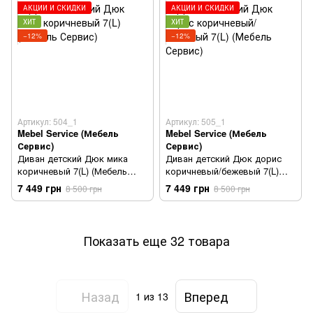
АКЦИИ И СКИДКИ
АКЦИИ И СКИДКИ
ХИТ
ХИТ
−12%
−12%
Артикул: 504_1
Артикул: 505_1
Mebel Service (Мебель
Mebel Service (Мебель
Сервис)
Сервис)
Диван детский Дюк мика
Диван детский Дюк дорис
коричневый 7(L) (Мебель
коричневый/бежевый 7(L)
Сервис)
(Мебель Сервис)
7 449 грн
7 449 грн
8 500 грн
8 500 грн
Показать еще 32 товара
Назад
Вперед
1
из 13