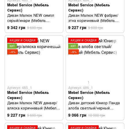
Mebel Service (Мебель
Mebel Service (Мебель
Сервис)
Сервис)
Диван Малюк NEW симпл
Диван Малюк NEW фабрик/
серый/инари (Мебель
этна коричневый (Мебель
Сервис)
Сервис)
9 342 грн
9 227 грн
9 600 грн
9 600 грн
АКЦИИ И СКИДКИ
АКЦИИ И СКИДКИ
ХИТ
ХИТ
−4%
−9%
1
Артикул: 485_1
Артикул: 486_1
Mebel Service (Мебель
Mebel Service (Мебель
Сервис)
Сервис)
Диван Малюк NEW денвер/
Диван детский Юниор Панда
аляска коричневый (Мебель
алоба светлый/черный
Сервис)
(Мебель Сервис)
9 227 грн
9 066 грн
9 600 грн
10 000 грн
АКЦИИ И СКИДКИ
АКЦИИ И СКИДКИ