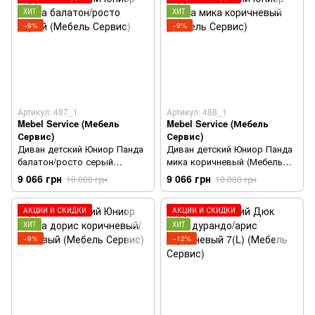
ХИТ
ХИТ
−9%
−9%
Артикул: 487_1
Артикул: 488_1
Mebel Service (Мебель
Mebel Service (Мебель
Сервис)
Сервис)
Диван детский Юниор Панда
Диван детский Юниор Панда
балатон/росто серый
мика коричневый (Мебель
(Мебель Сервис)
Сервис)
9 066 грн
9 066 грн
10 000 грн
10 000 грн
АКЦИИ И СКИДКИ
АКЦИИ И СКИДКИ
ХИТ
ХИТ
−9%
−12%