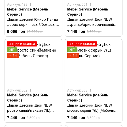
Артикул: 489_1
Артикул: 501_1
Mebel Service (Мебель
Mebel Service (Мебель
Сервис)
Сервис)
Диван детский Юниор Панда
Диван детский Дюк NEW
дорис коричневый/бежевый
дурандо/арис коричневый
(Мебель Сервис)
7(L) (Мебель Сервис)
9 066 грн
7 449 грн
10 000 грн
8 500 грн
АКЦИИ И СКИДКИ
АКЦИИ И СКИДКИ
ХИТ
ХИТ
−12%
−12%
Артикул: 502_1
Артикул: 503_1
Mebel Service (Мебель
Mebel Service (Мебель
Сервис)
Сервис)
Диван детский Дюк NEW
Диван детский Дюк NEW
росто синий/маквин 7(L)
мюзик серый 7(L) (Мебель
(Мебель Сервис)
Сервис)
7 449 грн
7 449 грн
8 500 грн
8 500 грн