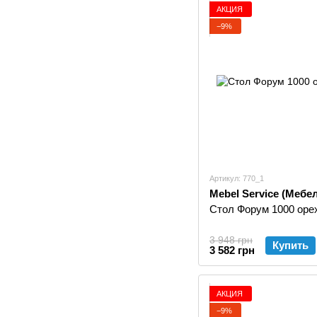
АКЦИЯ
−9%
Артикул: 770_1
Mebel Service (Мебе
Стол Форум 1000 оре
3 948 грн
Купить
3 582 грн
АКЦИЯ
−9%