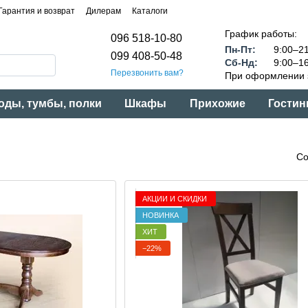
Гарантия и возврат
Дилерам
Каталоги
График работы:
096 518-10-80
Пн-Пт:
9:00–21
099 408-50-48
Сб-Нд:
9:00–16
Перезвонить вам?
При оформлении з
оды, тумбы, полки
Шкафы
Прихожие
Гостин
Со
АКЦИИ И СКИДКИ
НОВИНКА
ХИТ
−22%