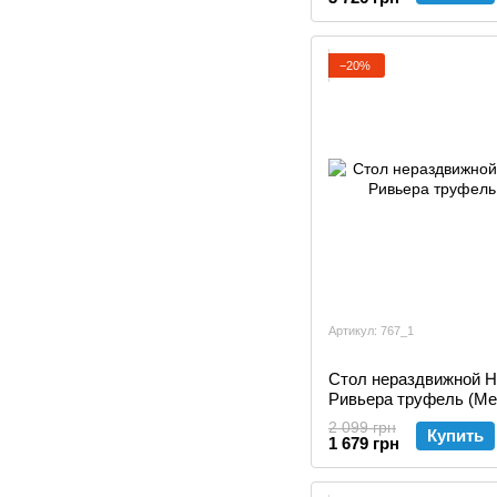
−20%
Артикул: 767_1
Стол нераздвижной Наполеон Дуб самоа/
Ривьера труфель (Ме
2 099 грн
Купить
1 679 грн