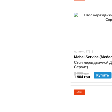
Артикул: 773_1
Mebel Service (Мебе
Стол нераздвижной Д
Сервис)
2 099 грн
Купить
1 904 грн
−8%