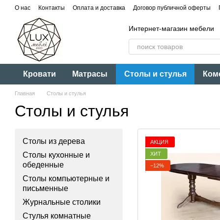
Перейти к основному контенту
О нас
Контакты
Оплата и доставка
Договор публичной оферты
Интернет-магазин мебели
Кровати
Матрасы
Столы и стулья
Ком
Главная
Столы и стулья
Столы и стулья
Столы из дерева
АКЦИЯ
ХИТ
Столы кухонные и
обеденные
−12%
Столы компьютерные и
письменные
Журнальные столики
Стулья комнатные