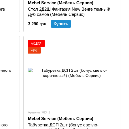
Mebel Service (Мебель Сервис)
нге
Стол 2Д2Ш Фантазия New Венге темный/
Дуб самоа (Мебель Сервис)
3 290 грн
Купить
АКЦИЯ
−9%
Артикул: 763_1
Mebel Service (Мебель Сервис)
ного
Табуретка ДСП 2шт (бонус светло-