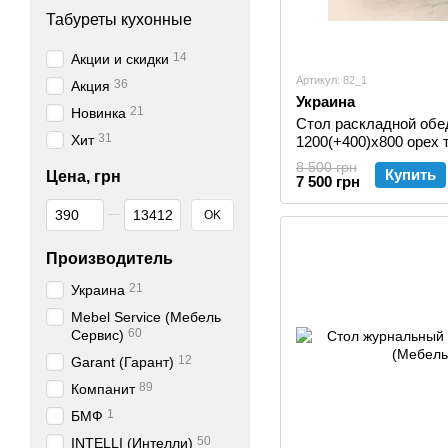
Табуреты кухонные
14
Акции и скидки
Артикул: 82_1
36
Акция
Украина
21
Новинка
Стол раскладной обе
31
Хит
1200(+400)х800 орех
8 500 грн
Купить
Цена, грн
7 500 грн
От Цена, грн
До Цена, грн
OK
Производитель
21
Украина
Mebel Service (Мебель
60
Сервис)
12
Garant (Гарант)
89
Компанит
1
БМФ
50
INTELLI (Интелли)