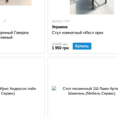
8
Артикул: 143
Украина
денный Говерла
Стул комнатный «Икс» орех
 темный
2 500 грн
Купить
1 950 грн