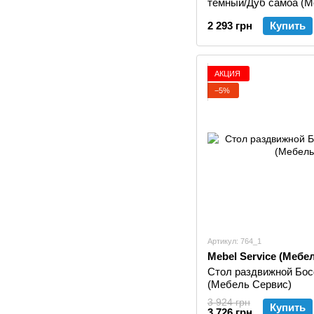
темный/Дуб самоа (М
2 293 грн
Купить
АКЦИЯ
−5%
Артикул: 764_1
Mebel Service (Мебе
Стол раздвижной Бос
(Мебель Сервис)
3 924 грн
Купить
3 726 грн