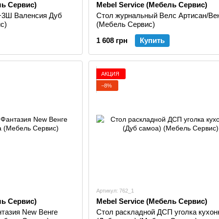
ль Сервис)
Mebel Service (Мебель Сервис)
+3Ш Валенсия Дуб
Стол журнальный Велс Артисан/Ве
с)
(Мебель Сервис)
1 608 грн
Купить
АКЦИЯ
−8%
Артикул: 762_1
ль Сервис)
Mebel Service (Мебель Сервис)
тазия New Венге
Стол раскладной ДСП уголка кухон