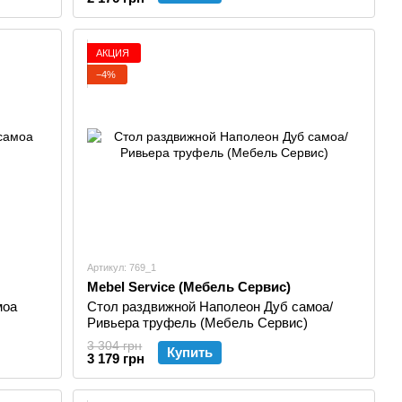
АКЦИЯ
−4%
Артикул: 769_1
Mebel Service (Мебель Сервис)
моа
Стол раздвижной Наполеон Дуб самоа/
Ривьера труфель (Мебель Сервис)
3 304 грн
Купить
3 179 грн