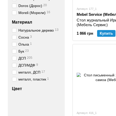
20
Doros (Дорос)
Артикул: 177_1
16
Moreli (Морели)
Mebel Service (Мебе
Стол журнальный Ири
Материал
(Мебель Сервис)
13
Натуральное дерево
1 866 грн
Купить
3
Сосна
1
Ольха
23
Бук
205
ДСП
9
ДСП/МДФ
17
металл, ДСП
1
металл, пластик
Цвет
Артикул: 416_1