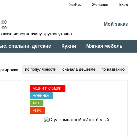
Укр
Рус
Желания
Вход
:00
Мой заказ
:00
аказа через корзину-круглосуточно
ые, спальни, детские
Кухни
Мягкая мебель
по популярности
сначала дешевле
по названию
ртировка:
АКЦИИ И СКИДКИ
НОВИНКА
ХИТ
−19%