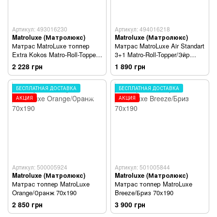
Артикул: 493016230
Артикул: 494016218
Matroluxe (Матролюкс)
Matroluxe (Матролюкс)
Матрас MatroLuxe топпер
Матрас MatroLuxe Air Standart
Extra Kokos Matro-Roll-Topper/
3+1 Matro-Roll-Topper/Эйр
Экстра Кокос 80x190
Стандарт 3+1 80x190
2 228 грн
1 890 грн
БЕСПЛАТНАЯ ДОСТАВКА
БЕСПЛАТНАЯ ДОСТАВКА
АКЦИЯ
АКЦИЯ
Артикул: 500005924
Артикул: 501005844
Matroluxe (Матролюкс)
Matroluxe (Матролюкс)
Матрас топпер MatroLuxe
Матрас топпер MatroLuxe
Orange/Оранж 70x190
Breeze/Бриз 70x190
2 850 грн
3 900 грн