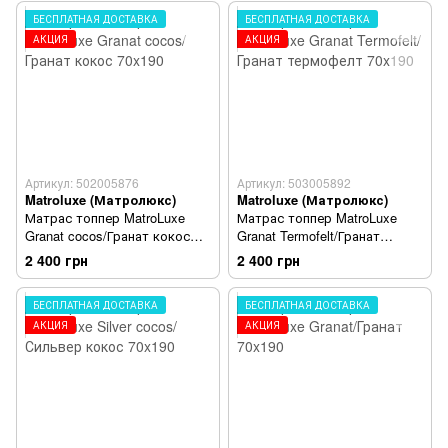
БЕСПЛАТНАЯ ДОСТАВКА
БЕСПЛАТНАЯ ДОСТАВКА
АКЦИЯ
АКЦИЯ
Артикул: 502005876
Артикул: 503005892
Matroluxe (Матролюкс)
Matroluxe (Матролюкс)
Матрас топпер MatroLuxe
Матрас топпер MatroLuxe
Granat cocos/Гранат кокос
Granat Termofelt/Гранат
70x190
термофелт 70x190
2 400 грн
2 400 грн
БЕСПЛАТНАЯ ДОСТАВКА
БЕСПЛАТНАЯ ДОСТАВКА
АКЦИЯ
АКЦИЯ