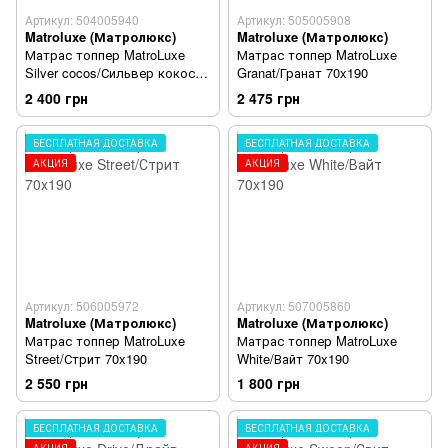
Артикул: 504005940
Артикул: 505005908
Matroluxe (Матролюкс)
Matroluxe (Матролюкс)
Матрас топпер MatroLuxe
Матрас топпер MatroLuxe
Silver cocos/Сильвер кокос
Granat/Гранат 70x190
70x190
2 400 грн
2 475 грн
БЕСПЛАТНАЯ ДОСТАВКА
БЕСПЛАТНАЯ ДОСТАВКА
АКЦИЯ
АКЦИЯ
Артикул: 506005972
Артикул: 507005860
Matroluxe (Матролюкс)
Matroluxe (Матролюкс)
Матрас топпер MatroLuxe
Матрас топпер MatroLuxe
Street/Стрит 70x190
White/Вайт 70x190
2 550 грн
1 800 грн
БЕСПЛАТНАЯ ДОСТАВКА
БЕСПЛАТНАЯ ДОСТАВКА