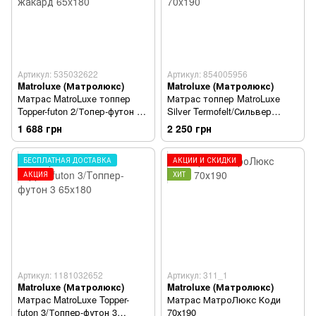
Артикул: 535032622
Артикул: 854005956
Matroluxe (Матролюкс)
Matroluxe (Матролюкс)
Матрас MatroLuxe топпер
Матрас топпер MatroLuxe
Topper-futon 2/Топер-футон 2
Silver Termofelt/Сильвер
бязь/жакард 65x180
Термофелт 70x190
1 688 грн
2 250 грн
БЕСПЛАТНАЯ ДОСТАВКА
АКЦИИ И СКИДКИ
АКЦИЯ
ХИТ
Артикул: 1181032652
Артикул: 311_1
Matroluxe (Матролюкс)
Matroluxe (Матролюкс)
Матрас MatroLuxe Topper-
Матрас МатроЛюкс Коди
futon 3/Топпер-футон 3
70х190