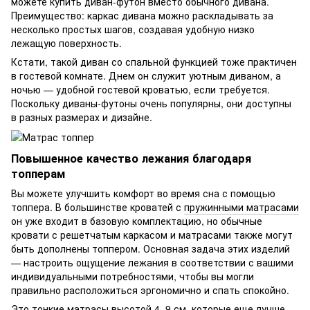
можете купить диван-футон вместо обычного дивана.
Преимущество: каркас дивана можно раскладывать за
несколько простых шагов, создавая удобную низко
лежащую поверхность.
Кстати, такой диван со спальной функцией тоже практичен
в гостевой комнате. Днем он служит уютным диваном, а
ночью — удобной гостевой кроватью, если требуется.
Поскольку диваны-футоны очень популярны, они доступны
в разных размерах и дизайне.
Повышенное качество лежания благодаря
топперам
Вы можете улучшить комфорт во время сна с помощью
топпера. В большинстве кроватей с
пружинными матрасами
он уже входит в базовую комплектацию, но обычные
кровати с решетчатым каркасом и матрасами также могут
быть дополнены топпером. Основная задача этих изделий
— настроить ощущение лежания в соответствии с вашими
индивидуальными потребностями, чтобы вы могли
правильно расположиться эргономично и спать спокойно.
Это тонкие матрасы высотой 4–9 см, которые еще лучше