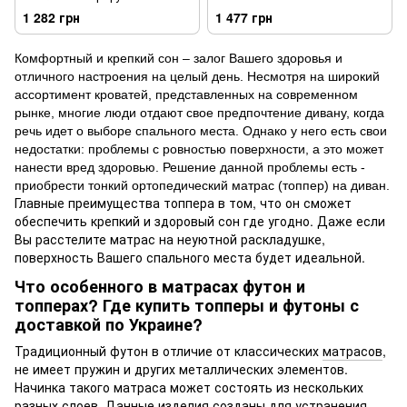
65x180
1 282 грн
1 477 грн
Комфортный и крепкий сон – залог Вашего здоровья и
отличного настроения на целый день. Несмотря на широкий
ассортимент кроватей, представленных на современном
рынке, многие люди отдают свое предпочтение дивану, когда
речь идет о выборе спального места. Однако у него есть свои
недостатки: проблемы с ровностью поверхности, а это может
нанести вред здоровью. Решение данной проблемы есть -
приобрести тонкий ортопедический матрас (топпер) на диван.
Главные преимущества топпера в том, что он сможет
обеспечить крепкий и здоровый сон где угодно. Даже если
Вы расстелите матрас на неуютной раскладушке,
поверхность Вашего спального места будет идеальной.
Что особенного в матрасах футон и
топперах? Где купить топперы и футоны с
доставкой по Украине?
Традиционный футон в отличие от классических
матрасов
,
не имеет пружин и других металлических элементов.
Начинка такого матраса может состоять из нескольких
разных слоев. Данные изделия созданы для устранения