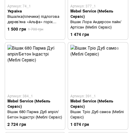
Артикул: 74_1
Артикул: 377_1
Україна
Mebel Service (Мебель
Вішалка(плечики) підлогова
Сервіс)
дерев'яна «Альфа» горіх
Вішак Лора Андерсон пайн/
світлий
Артісан (Меблі Сервіс)
1 500 грн
1 700 грн
1 474 грн
Артикул: 384_1
Артикул: 391_1
Mebel Service (Мебель
Mebel Service (Мебель
Сервіс)
Сервіс)
Вішак 680 Парма Дуб апріл/
Вішак Тріо Дуб самоа (Меблі
Бетон Індастрі (Меблі Сервіс)
Сервіс)
2 724 грн
1 074 грн