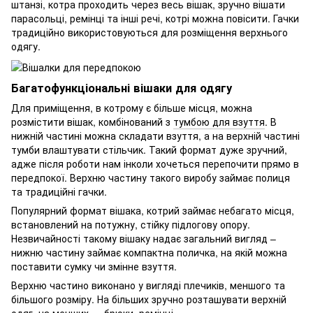
штанзі, котра проходить через весь вішак, зручно вішати
парасольці, ремінці та інші речі, котрі можна повісити. Гачки
традиційно використовуються для розміщення верхнього
одягу.
Багатофункціональні вішаки для одягу
Для приміщення, в котрому є більше місця, можна
розмістити вішак, комбінований з
тумбою для взуття
. В
нижній частині можна складати взуття, а на верхній частині
тумби влаштувати стільчик. Такий формат дуже зручний,
адже після роботи нам інколи хочеться перепочити прямо в
передпокої. Верхню частину такого виробу займає полиця
та традиційні гачки.
Популярний формат вішака, котрий займає небагато місця,
встановлений на потужну, стійку підлогову опору.
Незвичайності такому вішаку надає загальний вигляд –
нижню частину займає компактна поличка, на якій можна
поставити сумку чи змінне взуття.
Верхню частино виконано у вигляді плечиків, меншого та
більшого розміру. На більших зручно розташувати верхній