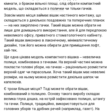
кімнати, з браком вільної площі, слід обрати компактний
модель, що складається з
полички
чи тільки гачків.
Зовсім мало місця займає вішак настінного монтажу, що
складається з декількох поздовжніх та поперечних планок
— на них закріплено гачки. Такий вішак можна обрати не
лише для домашнього використання, але й для передпокою
невеликого офісу, приватного стоматологічного кабінету.
Такий вішак виконано в лаконічному, мінімалістичному
дизайні, тож його можна обирати для приміщення лофт,
хай-тек.
Ще одна цікава модель компактного вішака – невеличка
полиця, комбінована з гачками. На верхній частині можна
покласти головні убори, на гачках – раціонально розмістити
верхній одяг чи парасольки. Хоча такий вішак має невеликі
розміри, на ньому можна розмістити декілька шапок чи
капелюхів.
Є трохи більше місця? Тоді можете обрати вішак,
комбінований з полицею. Основу такого виробу складає
велика глуха дошка, на котрій зафіксовано полицю, штангу
та гачки. Полиця, традиційно, використовується для
головних уборів та дрібних речей (наприклад, газет). На