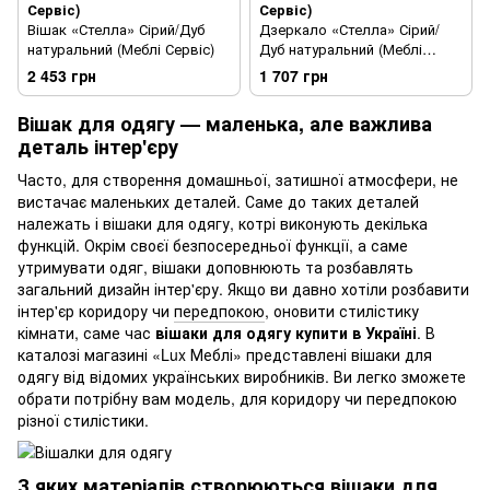
Сервіс)
Сервіс)
Вішак «Стелла» Сірий/Дуб
Дзеркало «Стелла» Сірий/
натуральний (Меблі Сервіс)
Дуб натуральний (Меблі
Сервіс)
2 453 грн
1 707 грн
Вішак для одягу — маленька, але важлива
деталь інтер'єру
Часто, для створення домашньої, затишної атмосфери, не
вистачає маленьких деталей. Саме до таких деталей
належать і вішаки для одягу, котрі виконують декілька
функцій. Окрім своєї безпосередньої функції, а саме
утримувати одяг, вішаки доповнюють та розбавлять
загальний дизайн інтер'єру. Якщо ви давно хотіли розбавити
інтер'єр коридору чи
передпокою
, оновити стилістику
кімнати, саме час
вішаки для одягу купити в Україні
. В
каталозі магазині «Lux Меблі» представлені вішаки для
одягу від відомих українських виробників. Ви легко зможете
обрати потрібну вам модель, для коридору чи передпокою
різної стилістики.
З яких матеріалів створюються вішаки для