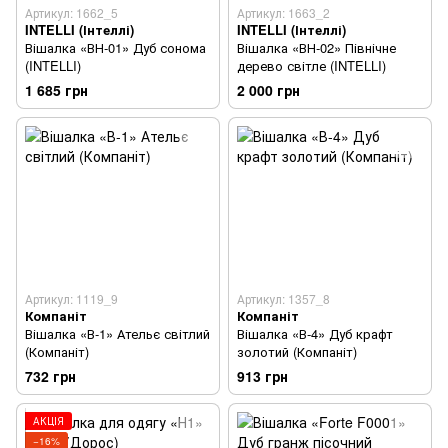
Артикул: 1662_5
Артикул: 1663_2
INTELLI (Інтеллі)
INTELLI (Інтеллі)
Вішалка «ВН-01» Дуб сонома
Вішалка «ВН-02» Північне
(INTELLI)
дерево світле (INTELLI)
1 685 грн
2 000 грн
Артикул: 1119_9
Артикул: 1357_8
Компаніт
Компаніт
Вішалка «В-1» Ательє світлий
Вішалка «В-4» Дуб крафт
(Компаніт)
золотий (Компаніт)
732 грн
913 грн
АКЦІЯ
−16%