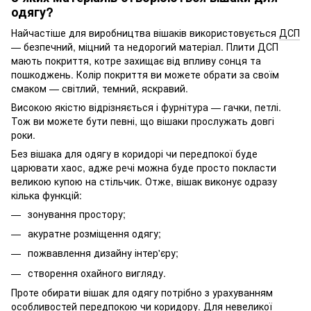
одягу?
Найчастіше для виробництва вішаків використовується
ДСП
— безпечний, міцний та недорогий матеріал. Плити ДСП
мають покриття, котре захищає від впливу сонця та
пошкоджень. Колір покриття ви можете обрати за своїм
смаком — світлий, темний, яскравий.
Високою якістю відрізняється і фурнітура — гачки, петлі.
Тож ви можете бути певні, що вішаки прослужать довгі
роки.
Без вішака для одягу в коридорі чи передпокої буде
царювати хаос, адже речі можна буде просто покласти
великою купою на стільчик. Отже, вішак виконує одразу
кілька функцій:
зонування простору;
акуратне розміщення одягу;
пожвавлення дизайну інтер'єру;
створення охайного вигляду.
Проте обирати вішак для одягу потрібно з урахуванням
особливостей передпокою чи коридору. Для невеликої