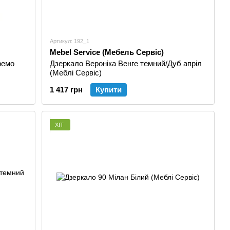
Артикул: 192_1
Mebel Service (Мебель Сервіс)
ремо
Дзеркало Вероніка Венге темний/Дуб апріл
(Меблі Сервіс)
1 417 грн
Купити
ХІТ