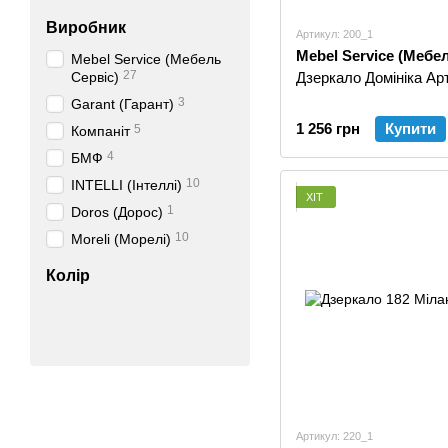
Виробник
Артикул: 200_1
Mebel Service (Мебе
Mebel Service (Мебель
27
Сервіс)
Дзеркало Домініка Арт
3
Garant (Гарант)
1 256 грн
Купити
5
Компаніт
4
БМФ
10
INTELLI (Інтеллі)
ХІТ
1
Doros (Дорос)
10
Moreli (Морелі)
Колір
Артикул: 220_1