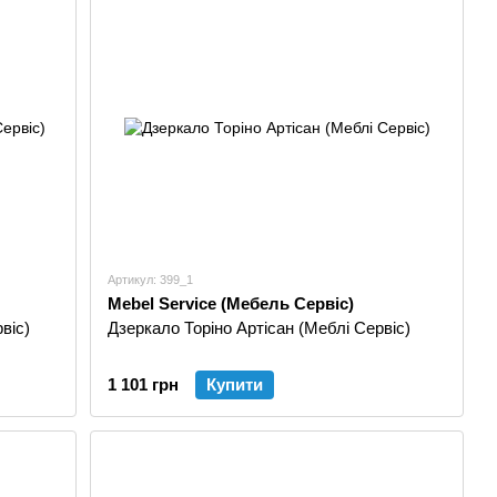
Артикул: 399_1
Mebel Service (Мебель Сервіс)
віс)
Дзеркало Торіно Артісан (Меблі Сервіс)
1 101 грн
Купити