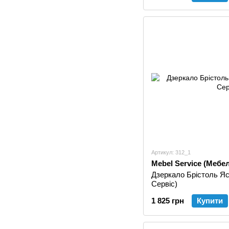
Артикул: 312_1
Mebel Service (Мебе
Дзеркало Брістоль Яс
Сервіс)
1 825 грн
Купити