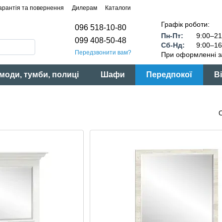
арантія та повернення
Дилерам
Каталоги
Графік роботи:
096 518-10-80
Пн-Пт:
9:00–21
099 408-50-48
Сб-Нд:
9:00–16
Передзвонити вам?
При оформленні з
моди, тумби, полиці
Шафи
Передпокої
Ві