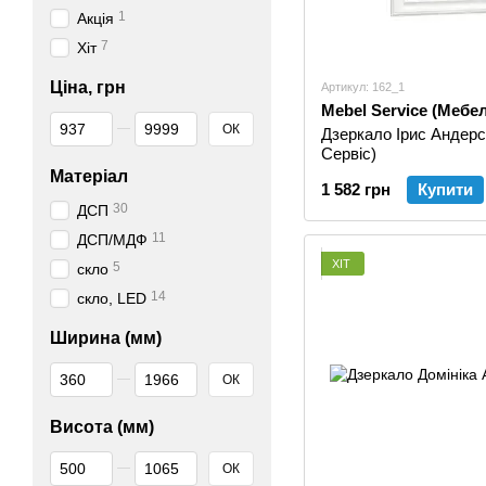
1
Акція
7
Хіт
Ціна, грн
Артикул: 162_1
Mebel Service (Мебе
Від Ціна, грн
До Ціна, грн
ОК
Дзеркало Ірис Андерс
Сервіс)
Матеріал
1 582 грн
Купити
30
ДСП
11
ДСП/МДФ
ХІТ
5
скло
14
скло, LED
Ширина (мм)
Від Ширина (мм)
До Ширина (мм)
ОК
Висота (мм)
Від Висота (мм)
До Висота (мм)
ОК