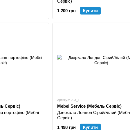
Сервіс)
1 200 грн
Купити
Артикул: 293_1
ль Сервіс)
Mebel Service (Мебель Сервіс)
я портофіно (Меблі
Дзеркало Лондон Сірий/Білий (Мебл
Сервіс)
1 498 грн
Купити