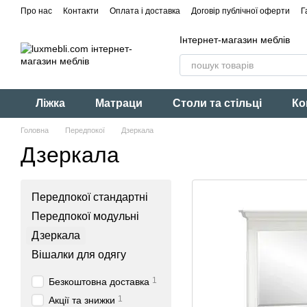
Перейти до основного контенту
Про нас
Контакти
Оплата і доставка
Договір публічної оферти
Г
Інтернет-магазин меблів
Ліжка
Матраци
Столи та стільці
Ко
Головна
Передпокої
Дзеркала
Дзеркала
Передпокої стандартні
Передпокої модульні
Дзеркала
Вішалки для одягу
1
Безкоштовна доставка
1
Акції та знижки