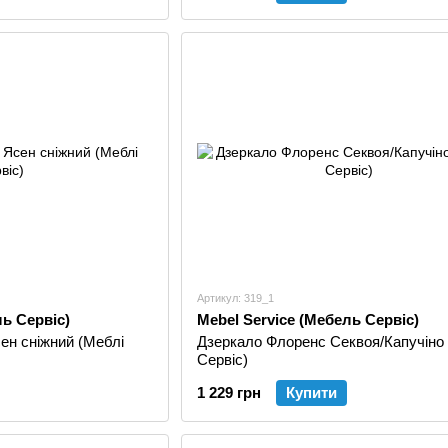
Артикул: 319_1
ль Сервіс)
Mebel Service (Мебель Сервіс)
ен сніжний (Меблі
Дзеркало Флоренс Секвоя/Капучіно 
Сервіс)
1 229 грн
Купити