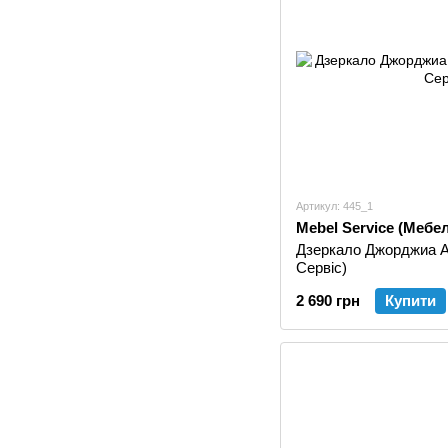
Артикул: 445_1
Mebel Service (Мебе
Дзеркало Джорджиа А
Сервіс)
2 690 грн
Купити