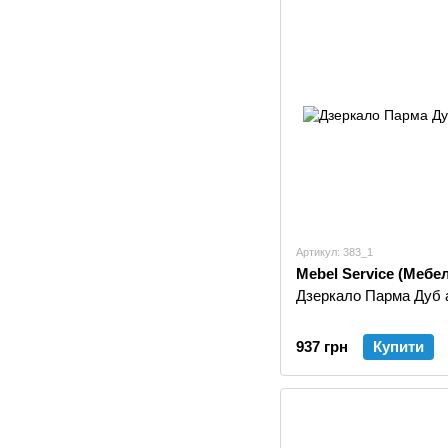
Артикул: 383_1
Mebel Service (Мебе
Дзеркало Парма Дуб а
937 грн
Купити