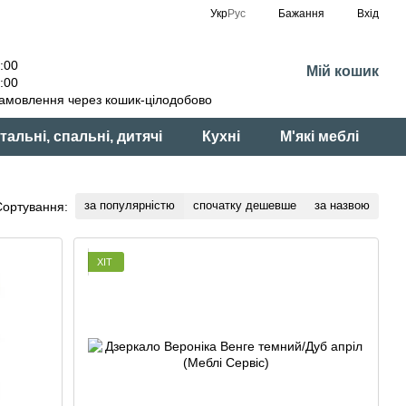
Укр
Рус
Бажання
Вхід
:00
Мій кошик
:00
амовлення через кошик-цілодобово
тальні, спальні, дитячі
Кухні
М'які меблі
за популярністю
спочатку дешевше
за назвою
Сортування:
ХІТ