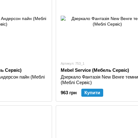
Артикул: 753_1
ль Сервіс)
Mebel Service (Мебель Сервіс)
ндерсон пайн (Меблі
Дзеркало Фантазія New Венге темн
(Меблі Сервіс)
963 грн
Купити