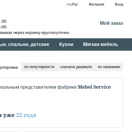
Укр
Рус
Желания
Вход
:00
Мой заказ
:00
аказа через корзину-круглосуточно
ые, спальни, детские
Кухни
Мягкая мебель
по популярности
сначала дешевле
по названию
ртировка:
Mebel Service
иальным представителем фабрики
а уже
22 года
айона было основано ТзОВ "Мебель-сервис", которое