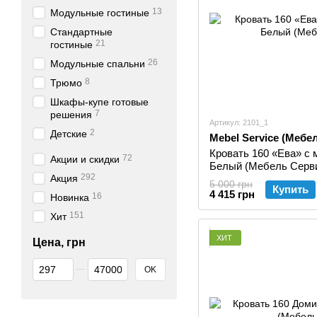
13
Модульные гостиные
Стандартные
21
гостиные
26
Модульные спальни
8
Трюмо
Шкафы-купе готовые
7
решения
Артикул: 2101_1
2
Детские
Mebel Service (Мебе
Кровать 160 «Ева» с
72
Акции и скидки
Белый (Мебель Серв
292
Акция
5 000 грн
Купить
4 415 грн
16
Новинка
151
Хит
ХИТ
Цена, грн
От Цена, грн
До Цена, грн
OK