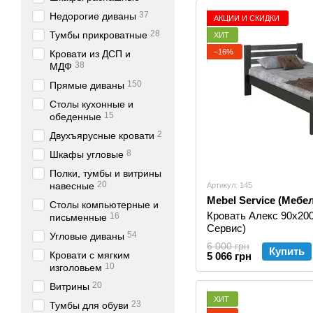
37
Недорогие диваны
АКЦИИ И СКИДКИ
28
Тумбы прикроватные
ХИТ
−16%
Кровати из ДСП и
38
МДФ
150
Прямые диваны
Столы кухонные и
15
обеденные
2
Двухъярусные кровати
8
Шкафы угловые
Полки, тумбы и витрины
20
навесные
Артикул: 145
Mebel Service (Мебе
Столы компьютерные и
Кровать Алекс 90х20
16
письменные
Сервис)
54
Угловые диваны
6 000 грн
Купить
Кровати с мягким
5 066 грн
10
изголовьем
20
Витрины
ХИТ
23
Тумбы для обуви