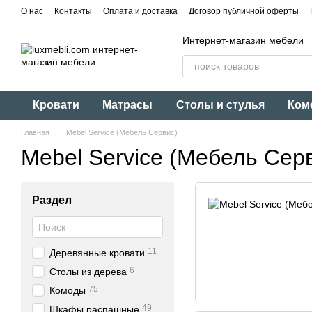
Перейти к основному контенту
О нас
Контакты
Оплата и доставка
Договор публичной оферты
Интернет-магазин мебели
Кровати
Матрасы
Столы и стулья
Ком
Главная
Mebel Service (Мебель Сервис)
Mebel Service (Мебель Сер
Раздел
11
Деревянные кровати
6
Столы из дерева
75
Комоды
49
Шкафы распашные