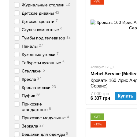
−9%
12
Журнальные столики
42
Детские диваны
7
Детские кровати
9
Стулья комнатные
12
Тумбы под телевизор
27
Пеналы
7
Кухонные уголки
5
Табуреты кухонные
Артикул: 175_1
5
Стеллажи
Mebel Service (Мебе
34
Кресла
Кровать 160 Ирис Ан
Сервис)
23
Кресла мешки
7 000 грн
26
Пуфик
Купить
6 337 грн
Прихожие
8
стандартные
ХИТ
4
Прихожие модульные
−12%
27
Зеркала
8
Вешалки для одежды