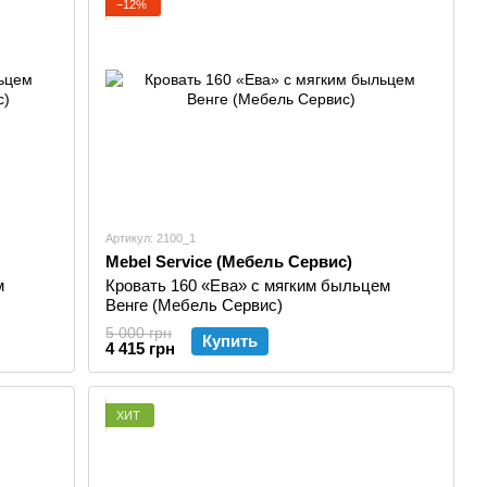
−12%
ия новыми деревообрабатывающими станками фирмы
ание для производства новых видов продукции.
Артикул: 2100_1
Mebel Service (Мебель Сервис)
м
Кровать 160 «Ева» с мягким быльцем
Венге (Мебель Сервис)
5 000 грн
Купить
4 415 грн
ХИТ