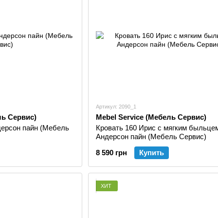
тому подобное). Расширило перечень оборудован
HOMAG и другим деревообрабатывающим оборудов
Артикул: 2090_1
ль Сервис)
Mebel Service (Мебель Сервис)
дерсон пайн (Мебель
Кровать 160 Ирис с мягким быльце
Андерсон пайн (Мебель Сервис)
8 590 грн
Купить
ХИТ