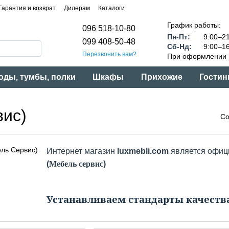
Гарантия и возврат
Дилерам
Каталоги
График работы:
096 518-10-80
Пн-Пт:
9:00–21
099 408-50-48
Сб-Нд:
9:00–16
Перезвонить вам?
При оформлении з
оды, тумбы, полки
Шкафы
Прихожие
Гостин
вис)
Со
Интернет магазин
luxmebli.com
является офиц
(
Мебель сервис
)
Устанавливаем стандарты качеств
В апреле 1998 года в селе Гоголев Радеховского р