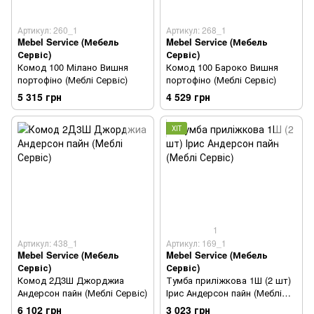
Артикул: 260_1
Артикул: 268_1
Mebel Service (Мебель
Mebel Service (Мебель
Сервіс)
Сервіс)
Комод 100 Мілано Вишня
Комод 100 Бароко Вишня
портофіно (Меблі Сервіс)
портофіно (Меблі Сервіс)
5 315 грн
4 529 грн
ХІТ
1
Артикул: 438_1
Артикул: 169_1
Mebel Service (Мебель
Mebel Service (Мебель
Сервіс)
Сервіс)
Комод 2Д3Ш Джорджиа
Тумба приліжкова 1Ш (2 шт)
Андерсон пайн (Меблі Сервіс)
Ірис Андерсон пайн (Меблі
Сервіс)
6 102 грн
3 023 грн