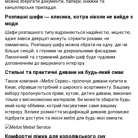
можна зберігати документи, папери, книжки та
канцелярське приладдя.
Розпашні шафи — класика, котра ніколи не вийде з
моди
Шафи розпашного типу відрізняються надійністю, міцністю,
адже завіси дверцят можуть служити роками, не
ламаючись. Розпашну шафу можна обрати на одну, дві чи
більше секцій, з глухими чи дзеркальними фасадами.
Лаконічний та стриманий дизайн шаф буде чудовим
доповненням до вишуканого інтер'єру.
Стильні та практичні дивани на будь-який смак
Також компанія «Меблі Сервіс» пропонує дивани купити в
Києві, обравши потрібний з широкого асортименту. Вашому
вибору пропонуються прямі, кутові, дитячі дивани, виконані
тільки з високоякісних матеріалів. Ви можете обирати будь-
який колір оббивки, котрий пасуватиме саме вашому
інтерєру. Велике розмаїття модифікацій диванів допоможе
підібрати доступні та якісні меблі для будь-якої кімнати.
Комфортні ліжка для королівського сну