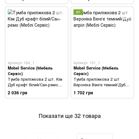
ХІТ
Артикул: 184_1
Артикул: 191_1
Mebel Service (Мебель
Mebel Service (Мебель
Сервіс)
Сервіс)
Тумба приліжкова 2 шт. Кім
Тумба приліжкова 2 шт
Дуб крафт білий/Сан-ремо
Вероніка Венге темний/Дуб
(Меблі Сервіс)
апріл (Меблі Сервіс)
2 036 грн
1 702 грн
Показати ще 32 товара