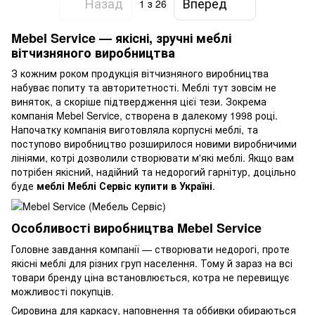
Назад
Вперед
1
з 26
Mebel Service — якісні, зручні меблі
вітчизняного виробництва
З кожним роком продукція вітчизняного виробництва
набуває попиту та авторитетності. Меблі тут зовсім не
виняток, а скоріше підтвердження цієї тези. Зокрема
компанія Mebel Service, створена в далекому 1998 році.
Напочатку компанія виготовляла корпусні меблі, та
поступово виробництво розширилося новими виробничими
лініями, котрі дозволили створювати м'які меблі. Якщо вам
потрібен якісний, надійний та недорогий гарнітур, доцільно
буде
меблі Меблі Сервіс купити в Україні
.
Особливості виробництва Mebel Service
Головне завдання компанії — створювати недорогі, проте
якісні меблі для різних груп населення. Тому й зараз на всі
товари бренду ціна встановлюється, котра не перевищує
можливості покупців.
Сировина для каркасу, наповнення та оббивки обираються