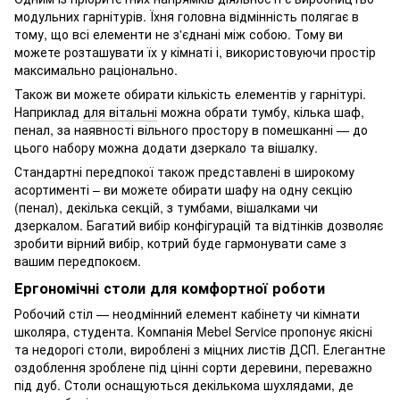
модульних гарнітурів. Їхня головна відмінність полягає в
тому, що всі елементи не з'єднані між собою. Тому ви
можете розташувати їх у кімнаті і, використовуючи простір
максимально раціонально.
Також ви можете обирати кількість елементів у гарнітурі.
Наприклад
для вітальні
можна обрати тумбу, кілька шаф,
пенал, за наявності вільного простору в помешканні — до
цього набору можна додати дзеркало та вішалку.
Стандартні передпокої також представлені в широкому
асортименті – ви можете обирати шафу на одну секцію
(пенал), декілька секцій, з тумбами, вішалками чи
дзеркалом. Багатий вибір конфігурацій та відтінків дозволяє
зробити вірний вибір, котрий буде гармонувати саме з
вашим передпокоєм.
Ергономічні столи для комфортної роботи
Робочий стіл — неодмінний елемент кабінету чи кімнати
школяра, студента. Компанія Mebel Service пропонує якісні
та недорогі столи, вироблені з міцних листів ДСП. Елегантне
оздоблення зроблене під цінні сорти деревини, переважно
під дуб. Столи оснащуються декількома шухлядами, де