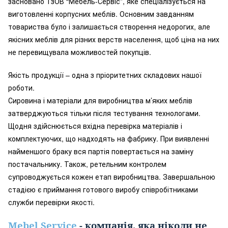
засновано ТзОВ “Мебель-Сервіс”, яке спеціалізується на
виготовленні корпусних меблів. Основним завданням
товариства було і залишається створення недорогих, але
якісних меблів для різних верств населення, щоб ціна на них
не перевищувала можливостей покупців.
Якість продукції – одна з пріоритетних складових нашої
роботи.
Сировина і матеріали для виробництва м’яких меблів
затверджуються тільки після тестування технологами.
Щодня здійснюється вхідна перевірка матеріалів і
комплектуючих, що надходять на фабрику. При виявленні
найменшого браку вся партія повертається на заміну
постачальнику. Також, ретельним контролем
супроводжується кожен етап виробництва. Завершальною
стадією є приймання готового виробу співробітниками
служби перевірки якості.
Mebel Service
- компанія, яка ніколи не