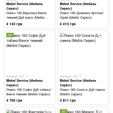
Mebel Service (Мебель
Mebel Service (Мебель
Сервіс)
Сервіс)
Ліжко 160 Вероніка Венге
Ліжко 160 Домініка Артісан/
темний/Дуб апріл (Меблі
Сірий (Меблі Сервіс)
Сервіс)
4 143 грн
4 413 грн
ХІТ
Артикул: 207_1
Артикул: 334_1
Mebel Service (Мебель
Mebel Service (Мебель
Сервіс)
Сервіс)
Ліжко 160 Софія Дуб табако/
Ліжко 160 Соната Дуб самоа
Венге темний (Меблі Сервіс)
(Меблі Сервіс)
4 706 грн
3 811 грн
ХІТ