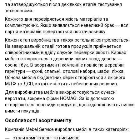
та затверджуються після декількох етапів тестування
технологами.
Кожного дня перевіряється якість матеріалів та
комплектуючих. Якщо виявляється невеликий брак — вся
партія матеріалів повертається постачальнику.
Кожен етап виробництва також ретельно контролюється.
На завершальній стадії готова продукція приймається
співробітниками відділу служби перевірки якості. Каркас
меблів створюється з деревини різних порід дерева —
сосна і бук. В асортименті компанії є повністю дерев'яні
гарнітури — кухні,
спальні
, столові набори,
шафи
,
ліжка
.
Основа меблів бюджетних серій створюється з якісного
МДФ та ДСП, котрі не містять небезпечних речовин.
Для виробництва меблів використовуються сучасні
верстати, зокрема фірми HOMAG. За їх допомогою
створюються нові види продукції, що задовольняють високі
вимоги покупців.
Особливості асортименту
Компанія Mebel Service виробляє меблі в таких категоріях:
столи комп'ютерні та письмові;