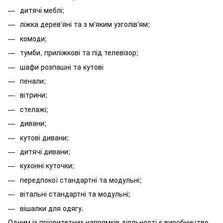
дитячі меблі;
ліжка дерев'яні та з м'яким узголів'ям;
комоди;
тумби, приліжкові та під телевізор;
шафи розпашні та кутові
пенали;
вітрини;
стелажі;
дивани;
кутові дивани;
дитячі дивани;
кухонні куточки;
передпокої стандартні та модульні;
вітальні стандартні та модульні;
вішалки для одягу.
Одним із пріоритетних напрямків діяльності є виробництво