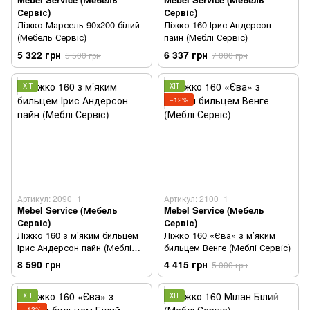
Сервіс)
Сервіс)
Ліжко Марсель 90х200 білий
Ліжко 160 Ірис Андерсон
(Мебель Сервіс)
пайн (Меблі Сервіс)
5 322 грн
6 337 грн
5 500 грн
7 000 грн
ХІТ
ХІТ
−12%
Артикул: 2090_1
Артикул: 2100_1
Mebel Service (Мебель
Mebel Service (Мебель
Сервіс)
Сервіс)
Ліжко 160 з м’яким бильцем
Ліжко 160 «Єва» з м’яким
Ірис Андерсон пайн (Меблі
бильцем Венге (Меблі Сервіс)
Сервіс)
8 590 грн
4 415 грн
5 000 грн
ХІТ
ХІТ
−12%