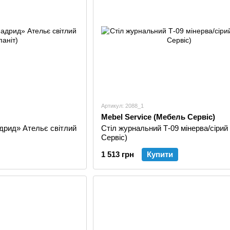
Артикул: 2088_1
Mebel Service (Мебель Сервіс)
дрид» Ательє світлий
Стіл журнальний Т-09 мінерва/сірий
Сервіс)
1 513 грн
Купити