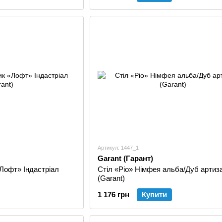
Артикул: 1447_1
Garant (Гарант)
Лофт» Індастріал
Стіл «Ріо» Німфея альба/Дуб артиз
(Garant)
1 176 грн
Купити