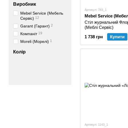
Виробник
Артикул: 783_1
Mebel Service (Мебель
Mebel Service (Мебе
12
Сервіс)
Стіл журнальний Фло
2
Garant (Гарант)
(Меблі Сервіс)
19
Компаніт
1 738 грн
Купити
1
Moreli (Морелі)
Колір
Артикул: 1143_1