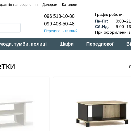
арантія та повернення
Дилерам
Каталоги
Графік роботи:
096 518-10-80
Пн-Пт:
9:00–21
099 408-50-48
Сб-Нд:
9:00–16
Передзвонити вам?
При оформленні з
моди, тумби, полиці
Шафи
Передпокої
Ві
етки