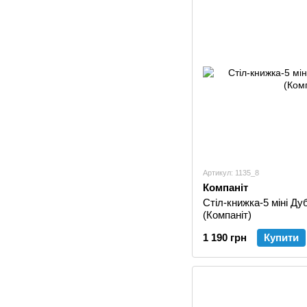
Артикул: 1135_8
Компаніт
Стіл-книжка-5 міні Ду
(Компаніт)
1 190 грн
Купити