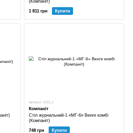
(Компаніт)
1 811 грн
Купити
Артикул: 1333_1
Компаніт
аніт)
Стіл журнальний-1 «МГ-6» Венге комбі
(Компаніт)
748 грн
Купити