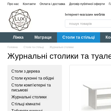
Перейти до основного контенту
Про нас
Контакти
Оплата і доставка
Договір публічної оферти
Г
Інтернет-магазин меблів
Ліжка
Матраци
Столи та стільці
Ко
Головна
Столи та стільці
Журнальні столики
Журнальні столики та туал
Столи з дерева
Столи кухонні та обідні
Столи комп'ютерні та
письмові
Журнальні столики
Стільці кімнатні
Табурети кухонні