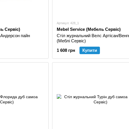
Артикул: 428_1
ль Сервіс)
Mebel Service (Мебель Сервіс)
 Андерсон пайн
Стіл журнальний Велс Артісан/Венг
(Меблі Сервіс)
1 608 грн
Купити