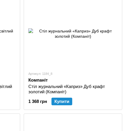
Артикул: 1184_8
Компаніт
вітлий
Стіл журнальний «Каприз» Дуб крафт
золотий (Компаніт)
1 368 грн
Купити