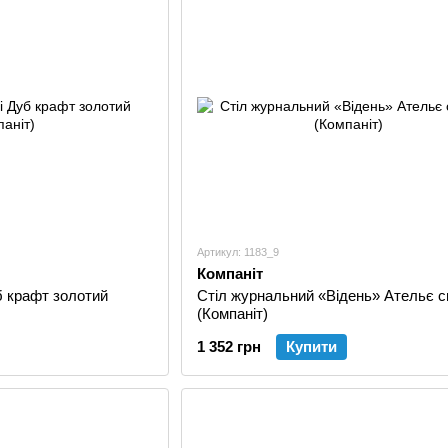
Артикул: 1183_9
Компаніт
б крафт золотий
Стіл журнальний «Відень» Ательє с
(Компаніт)
1 352 грн
Купити