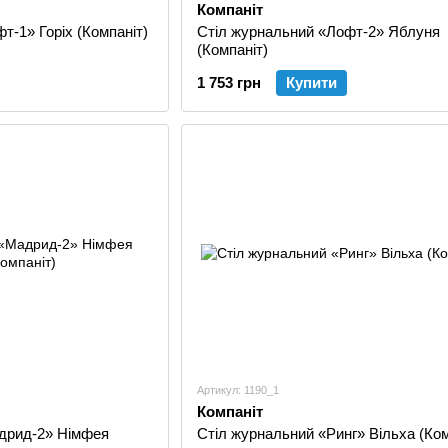
Компаніт
т-1» Горіх (Компаніт)
Стіл журнальний «Лофт-2» Яблуня
(Компаніт)
1 753 грн
Купити
Артикул: 1190_1
Компаніт
дрид-2» Німфея
Стіл журнальний «Ринг» Вільха (Ком