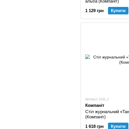
альба (Компаніт)
1 129 грн
Купити
Артикул: 1192_2
Компаніт
Стіл журнальний «Та
(Компаніт)
1 618 грн
Купити