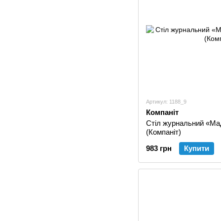
Артикул: 1188_9
Компаніт
Стіл журнальний «Ма
(Компаніт)
983 грн
Купити