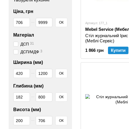
Ціна, грн
Від Ціна, грн
До Ціна, грн
ОК
Артикул: 177_1
Mebel Service (Мебе
Матеріал
Стіл журнальний Ірис
(Меблі Сервіс)
31
ДСП
1 866 грн
Купити
3
ДСП/МДФ
Ширина (мм)
Від Ширина (мм)
До Ширина (мм)
ОК
Глибина (мм)
Від Глибина (мм)
До Глибина (мм)
ОК
Висота (мм)
Від Висота (мм)
До Висота (мм)
ОК