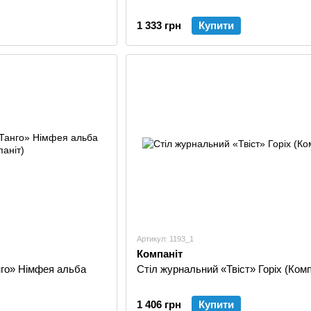
1 333 грн
Купити
Артикул: 1193_1
Компаніт
нго» Німфея альба
Стіл журнальний «Твіст» Горіх (Комп
1 406 грн
Купити