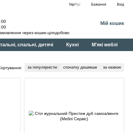
Укр
Рус
Бажання
Вхід
:00
Мій кошик
:00
амовлення через кошик-цілодобово
тальні, спальні, дитячі
Кухні
М'які меблі
за популярністю
спочатку дешевше
за назвою
Сортування: