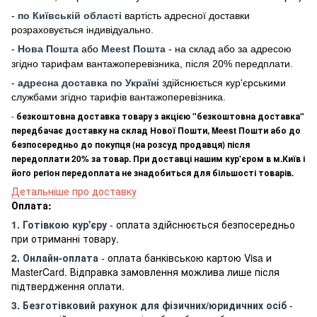
-
по Київській області
вартість адресної доставки
розраховується індивідуально.
-
Нова Пошта
або
Meest Пошта
- на склад або за адресою
згідно тарифам вантажоперевізника, після 20% передплати.
-
адресна доставка по Україні
здійснюється кур'єрськими
службами згідно тарифів вантажоперевізника.
-
безкоштовна доставка товару з акцією "безкоштовна доставка"
передбачає доставку на склад Нової Пошти, Meest Пошти або до
безпосередньо до покупця (на розсуд продавця) після
передоплати 20% за товар. При доставці нашим кур'єром в м.Київ і
його регіон передоплата не знадобиться для більшості товарів.
Детальніше про доставку
Оплата:
1. Готівкою кур'єру
- оплата здійснюється безпосередньо
при отриманні товару.
2. Онлайн-оплата
- оплата банківською картою Visa и
MasterCard. Відправка замовлення можлива лише після
підтвердження оплати.
3. Безготівковий рахунок для фізичних/юридичних осіб
-