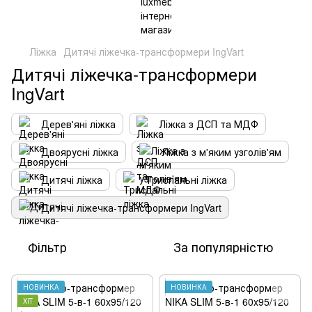
Ліжка
Дитячі ліжечка-трансформери IngVart
Дитячі ліжечка-трансформери
IngVart
Дерев'яні ліжка
Ліжка з ДСП та МДФ
Двоярусні ліжка
Ліжка з м'яким узголів'ям
Дитячі ліжка
Триспальні ліжка
Дитячі ліжечка-трансформери IngVart
Фільтр
За популярністю
НОВИНКА
НОВИНКА
ХІТ