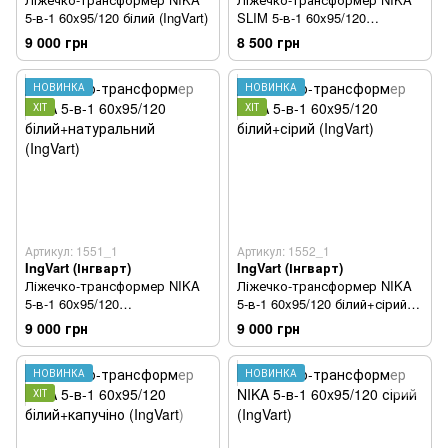
5-в-1 60x95/120 білий (IngVart)
SLIM 5-в-1 60x95/120
білий+натуральний (IngVart)
9 000 грн
8 500 грн
НОВИНКА
НОВИНКА
ХІТ
ХІТ
Артикул: 1551_1
Артикул: 1552_1
IngVart (Інгварт)
IngVart (Інгварт)
Ліжечко-трансформер NIKA
Ліжечко-трансформер NIKA
5-в-1 60x95/120
5-в-1 60x95/120 білий+сірий
білий+натуральний (IngVart)
(IngVart)
9 000 грн
9 000 грн
НОВИНКА
НОВИНКА
ХІТ