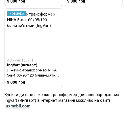
9 000 грн
9 000 грн
НОВИНКА
Артикул: 1557_1
IngVart (Інгварт)
Ліжечко-трансформер NIKA
5-в-1 60x95/120 білий+м'ятний
(IngVart)
9 000 грн
Купити дитяче ліжечко-трансформер для новонароджених
Ingvart (Ингварт) в інтернет магазині можливо на сайті
luxmebli.com