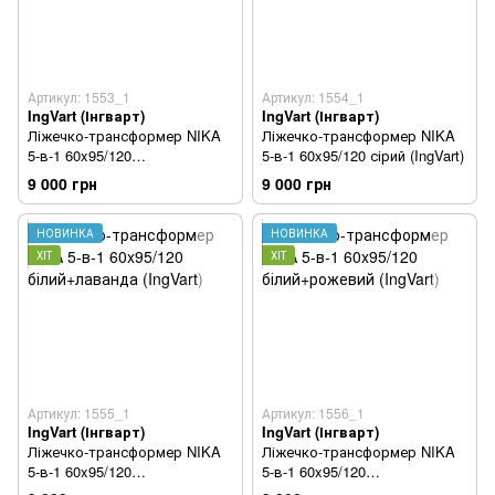
Артикул: 1553_1
Артикул: 1554_1
IngVart (Інгварт)
IngVart (Інгварт)
Ліжечко-трансформер NIKA
Ліжечко-трансформер NIKA
5-в-1 60x95/120
5-в-1 60x95/120 сірий (IngVart)
білий+капучіно (IngVart)
9 000 грн
9 000 грн
НОВИНКА
НОВИНКА
ХІТ
ХІТ
Артикул: 1555_1
Артикул: 1556_1
IngVart (Інгварт)
IngVart (Інгварт)
Ліжечко-трансформер NIKA
Ліжечко-трансформер NIKA
5-в-1 60x95/120
5-в-1 60x95/120
білий+лаванда (IngVart)
білий+рожевий (IngVart)