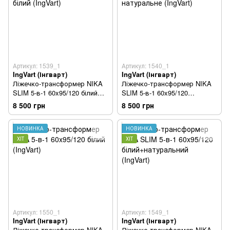
Артикул: 1539_1
Артикул: 1540_1
IngVart (Інгварт)
IngVart (Інгварт)
Ліжечко-трансформер NIKA
Ліжечко-трансформер NIKA
SLIM 5-в-1 60x95/120 білий
SLIM 5-в-1 60x95/120
(IngVart)
натуральне (IngVart)
8 500 грн
8 500 грн
НОВИНКА
НОВИНКА
ХІТ
ХІТ
Артикул: 1550_1
Артикул: 1549_1
IngVart (Інгварт)
IngVart (Інгварт)
Ліжечко-трансформер NIKA
Ліжечко-трансформер NIKA