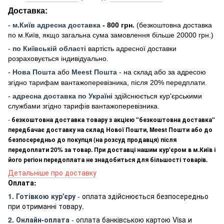
Доставка:
-
м
.Киї
в адресна доставка
- 800 грн.
(безкоштовна доставка
по м.Київ, якщо загальна сума замовлення більше 20000 грн
.)
-
по Київській області
вартість адресної доставки
розраховується індивідуально.
-
Нова Пошта
або
Meest Пошта
- на склад або за адресою
згідно тарифам вантажоперевізника, після 20% передплати.
-
адресна доставка по Україні
здійснюється кур'єрськими
службами згідно тарифів вантажоперевізника.
-
безкоштовна доставка товару з акцією "безкоштовна доставка"
передбачає доставку на склад Нової Пошти, Meest Пошти або до
безпосередньо до покупця (на розсуд продавця) після
передоплати 20% за товар. При доставці нашим кур'єром в м.Київ і
його регіон передоплата не знадобиться для більшості товарів.
Детальніше про доставку
Оплата:
1. Готівкою кур'єру
- оплата здійснюється безпосередньо
при отриманні товару.
2. Онлайн-оплата
- оплата банківською картою Visa и