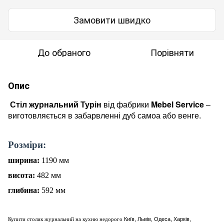
Замовити швидко
До обраного
Порівняти
Опис
Mebel Service
Стіл журнальний Турін
від фабрики
–
виготовляється в забарвленні дуб самоа або венге.
Р
о
зміри:
ширина:
1190
мм
висота:
482
мм
глибина:
5
92
мм
Купити столик журнальний на кухню недорого
Київ, Львів, Одеса, Харків,