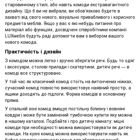
старовинному стилі, або навіть комоди екстравагантного
дизайну. Що б ви не вибрали, ви обов'язково будете в
захваті від свого нового, візуально привабливого і корисного
предмета меблів. Якщо у вас є які-небудь питання про
матеріал або функціях, досвідчені співробітники компанії
LUXмеблі будуть раді допомогти вам з вибором вашого
нового комода.
Практичність і дизайн
З комодом можна легко і зручно зберігати речі. Будь то одяг
і аксесуари, столові прилади і скатертини, дитячі речі — в
комоді все структуровано.
У той час як класичний комод стоїть на витончених ніжках,
сучасний комод повністю використовує наявний простір, а
ящики доходять до підлоги. Форма комодів в основному
пряма.
У спальній зоні комод вміщує постільну білизну і вовняні
ковдри і може бути замінений тумбочкою купити яку можна
в нашому каталозі. Подбайте і про дитячу кімнату: міцні
комоди при необхідності можна використовувати як дитячі
комоди. На кухні комод можна використовувати навіть як
буфет завдяки наявності місця для зберігання речей.