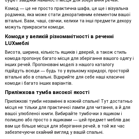
Комод — це не просто практична шафа, це ще і візуальна
родзинка, яка може стати декоративним елементом вашої
вітальні. Вази, чаші, свічки, келихи та інші предмети декору
можуть прикрасити комоди.
Комоди у великій різноманітності в реченні
LUXмеблі
Висота, ширина, кількість ящиків і дверей, а також стиль
комода пропонує багато місця для зберігання вашого одягу і
інших речей. Пропоновані моделі з нашого каталогу
підійдуть всюди — будь то у вузькому коридорі, просторій
вітальні або в спальні. Відкрийте для себе наші класичні
комоди і багато інших варіантів.
Приліжкова тумба високої якості
Приліжкові тумби незамінні в кожній спальні! Тут достатньо
місця не тільки для практичної лампи для читання, а й для
вашої улюбленої книги. Вибирайте тумбочки з ящиком і
полицею або просто з ящиками — цей предмет меблів дає
вам ще більше місця для зберігання речей, в той же час
забезпечуючи охайний вигляд у вашій спальні.