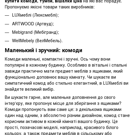
купити комоди, тумби, вішалки ціна
на які вас порадує.
Пропонуємо якісні товари таких виробників:
LUXмеблі
(Люксмеблі);
ARTWOOD
(Артвуд);
Mebigrand
(Мебігранд);
WellMebely
(ВелМебель).
Маленький і зручний: комоди
Комоди маленькі, компактні і зручні. Ось чому вони
популярні в кожному будинку. Особливо в вітальні і спальні
завжди практично мати предмет меблів з ящиками, який
функціонально доповнює вашу кімнату. Чи шукаєте ви
симпатичний комод або стильно елегантний, в LUXмеблі ви
знайдете великий вибір.
Ви шукаєте гарне, але маленьке доповнення до свого
інтер'єру, яке пропонує місце для зберігання з ящиками?
Комоди пропонують вам саме це: з декількома ящиками
один над одним, з абсолютно різним дизайном, комод стане
корисним активом в кожній кімнаті вашого будинку. Це
прості, позачасові моделі, наприклад, красивого білого
кольору, а також предмети меблів в сільському або