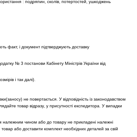
икористання : подряпин, сколів, потертостей, ушкоджень
ють факт, і документ підтверджують доставку
додатку № 3 постанови Кабінету Міністрів України від
мірів і так далі).
ки(заносу) не повертається. У відповідність із законодавством
лядайте товар відразу, у присутності експедитора. У випадки
м належним чином або до товару не прикладені належні
 товар або доставити комплект необхідних деталей за свій