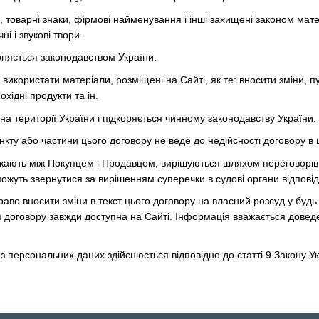
и, товарні знаки, фірмові найменування і інші захищені законом мат
і і звукові твори.
роняється законодавством України.
використати матеріали, розміщені на Сайті, як те: вносити зміни, п
хідні продукти та ін.
на території України і підкоряється чинному законодавству України.
нкту або частини цього договору не веде до недійсності договору в 
икають між Покупцем і Продавцем, вирішуються шляхом переговорів
жуть звернутися за вирішенням суперечки в судові органи відповід
раво вносити зміни в текст цього договору на власний розсуд у буд
я договору завжди доступна на Сайті.
Інформація вважається доведе
з персональних даних здійснюється відповідно до статті 9 Закону Ук