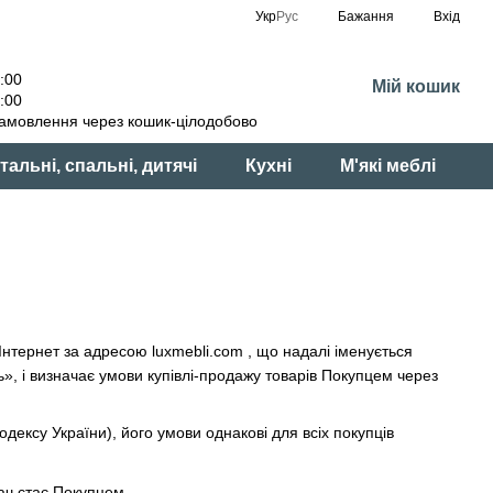
Укр
Рус
Бажання
Вхід
:00
Мій кошик
:00
амовлення через кошик-цілодобово
тальні, спальні, дитячі
Кухні
М'які меблі
 Інтернет за адресою
luxmebli.com
, що надалі іменується
», і визначає умови купівлі-продажу товарів Покупцем через
кодексу України), його умови однакові для всіх покупців
ач стає Покупцем.