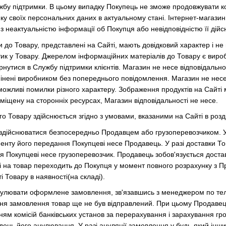
ужбу підтримки. В цьому випадку Покупець не зможе продовжувати к
мку своїх персональних даних в актуальному стані. Інтернет-магази
 з неактуальністю інформації об Покупця або невідповідністю її дійсн
 до Товару, представлені на Сайті, мають довідковий характер і не
тик у Товару. Джерелом інформаційних матеріалів до Товару є виро
утися в Службу підтримки клієнтів. Магазин не несе відповідальнос
мінені виробником без попереднього повідомлення. Магазин не несе 
можливі помилки різного характеру. Зображення продуктів на Сайті м
міщену на сторонніх ресурсах, Магазин відповідальності не несе.
 Товару здійснюється згідно з умовами, вказаними на Сайті в розді
здійснюватися безпосередньо Продавцем або грузоперевозчиком. У 
нту його передання Покупцеві несе Продавець. У разі доставки То
 Покупцеві несе грузоперевозчик. Продавець зобов'язується достав
і на товар переходить до Покупця у момент повного розрахунку з 
ті Товару в наявності(на складі).
нулювати оформлене замовлення, зв'язавшись з менеджером по те
я замовлення товар ще не був відправлений. При цьому Продавець
ям комісій банківських установ за перерахування і зарахування гр
ень його анулювання. У разі ануляції замовлення у будь-який інший