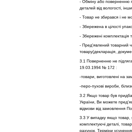
- Обміну або поверненню пі
деталей від вологості, інш
- Товар не збирався і не 
- Збережена в цілості упако
- Збережені комплектація то
- Пред'явлений товарний ч
товару(декларація, докуме
3.1 Поверненню не підлягаю
19.03.1994 № 172 :
-товари, виготовлені на за
-перо-пухові вироби, білиз
3.2 Якщо товар був придбан
України, Ви можете пред'яв
відмови від замовлення По
3.3 У випадку якщо товар
комплектуючі деталі, това
рахунок. Терміни усуненн