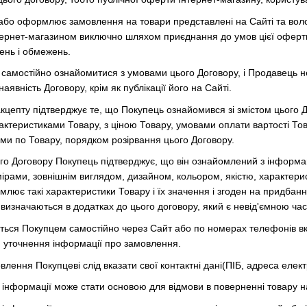
або оформлює замовлення на товари представлені на Сайті та воло
нтернет-магазином виключно шляхом приєднання до умов цієї оферти
ень і обмежень.
 самостійно ознайомитися з умовами цього Договору, і Продавець 
явність Договору, крім як публікації його на Сайті.
кцепту підтверджує те, що Покупець ознайомився зі змістом цього
актеристиками Товару, з ціною Товару, умовами оплати вартості Тов
ми по Товару, порядком розірвання цього Договору.
о Договору Покупець підтверджує, що він ознайомлений з інформац
ірами, зовнішнім виглядом, дизайном, кольором, якістю, характерис
млює такі характеристики Товару і їх значення і згоден на придбання
 визначаються в додатках до цього договору, який є невід'ємною ча
ься Покупцем самостійно через Сайт або по номерах телефонів в
я уточнення інформації про замовлення.
ення Покупцеві слід вказати свої контактні дані(ПІБ, адреса елек
 інформації може стати основою для відмови в поверненні товару на