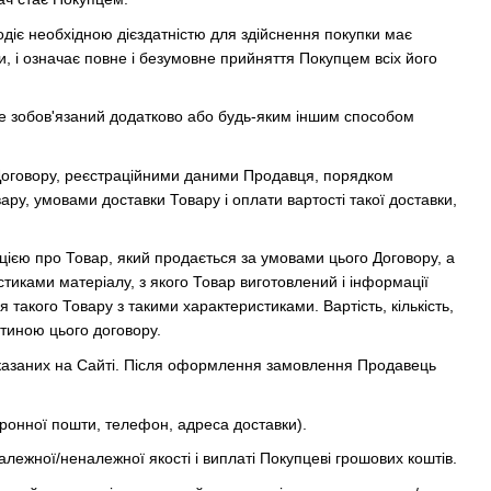
діє необхідною дієздатністю для здійснення покупки має
, і означає повне і безумовне прийняття Покупцем всіх його
не зобов'язаний додатково або будь-яким іншим способом
 Договору, реєстраційними даними Продавця, порядком
ару, умовами доставки Товару і оплати вартості такої доставки,
ією про Товар, який продається за умовами цього Договору, а
тиками матеріалу, з якого Товар виготовлений і інформації
 такого Товару з такими характеристиками. Вартість, кількість,
стиною цього договору.
казаних на Сайті. Після оформлення замовлення Продавець
тронної пошти, телефон, адреса доставки).
лежної/неналежної якості і виплаті Покупцеві грошових коштів.