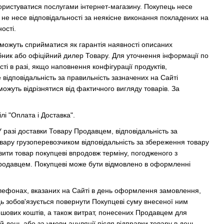
ористуватися послугами інтернет-магазину. Покупець несе
н не несе відповідальності за неякісне виконання покладених на
ості.
 можуть сприйматися як гарантія наявності описаних
бник або офіційний дилер Товару. Для уточнення інформації по
ті в разі, якщо наповнення конфігурації продуктів,
відповідальність за правильність зазначених на Сайті
ожуть відрізнятися від фактичного вигляду товарів. За
лі "Оплата і Доставка".
разі доставки Товару Продавцем, відповідальність за
вару грузоперевозчиком відповідальність за збереження товару
ити товар покупцеві впродовж терміну, погодженого з
Продавцем. Покупцеві може бути відмовлено в оформленні
лефонах, вказаних на Сайті в день оформлення замовлення,
 зобов'язується повернути Покупцеві суму внесеної ним
ошових коштів, а також витрат, понесених Продавцем для
 день або за умови ануляції після відправки товару в день