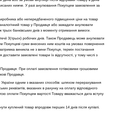
писаних нижче. У разі анулювання Покупцем замовлення за
у Виробника або непередбаченого підвищення ціни на товар
аналогічний товар у Продавця або зажадати анулювати
трьох банківських днів з моменту отримання вимоги.
ечії 3(трьох) робочих днів. Також Продавець може анулювати
ням Покупцеві суми внесених ним коштів на умовах повернення
затримка виникла не з вини Покупця, термін постачання
 доставити замовлені товари їх відсутності, у тому числі з
 Продавця. При оплаті замовлення готівковими грошовими
кові Продавця.
і України одним з вказаних способів: шляхом перерахування
ких реквізитів, вказаних в рахунку на оплату відповідного
атою оплати Покупцем вартості Товару вважається дата вступу
ути куплений товар впродовж перших 14 днів після купівлі.