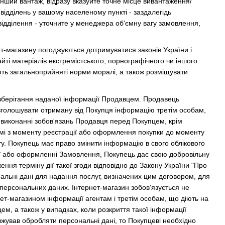
нший вантаж, відразу вказуйте точне місце вивантаження/
 відділень у вашому населеному пункті - заздалегідь
 відділення - уточните у менеджера об'ємну вагу замовлення,
ет-магазину погоджуються дотримуватися законів України і
йті матеріалів екстремістського, порнографічного чи іншого
ушують загальноприйняті норми моралі, а також розміщувати
 зберігання наданої інформації Продавцем. Продавець
зголошувати отриману від Покупця інформацію третім особам,
 у виконанні зобов'язань Продавця перед Покупцем, крім
емі з моменту реєстрації або оформлення покупки до моменту
у. Покупець має право змінити інформацію в свого облікового
ії або оформленні Замовлення, Покупець дає свою добровільну
ення терміну дії такої згоди відповідно до Закону України "Про
нальні дані для надання послуг, визначених цим договором, для
 персональних даних. Інтернет-магазин зобов'язується не
т-магазином інформації агентам і третім особам, що діють на
цем, а також у випадках, коли розкриття такої інформації
жував обробляти персональні дані, то Покупцеві необхідно