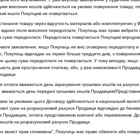
уми внесених коштів здійснюється на умовах повернення товару, о
ові кошти Покупцеві не повертаються.
остачання товару через відсутність матеріалів або комплектуючих 
 відомо після внесення передоплати, Покупець має право вибрати 
 суми передоплати. Передоплата повертається Покупцеві впродовж 
ати замовлення, якщо Покупець не вніс оговорену передоплату в т
о, Покупець відкладає на термін більше тридцяти днів, з повернен
ри цьому сума передоплати не повертається. У тому випадку, якщо 
ькість днів прострочення платежу, або, у разі неможливості Продавця
родавця.
 оплати вважається день зарахування грошових коштів на рахунок
вважається день передачі грошових коштів Продавцеві/Представни
ами за умовами цього Договору здійснюються в національній валют
вої суми на розрахунковий рахунок Продавця відповідно до банківсь
і Продавцем, оплата представникові компанії або перевізникові. Д
 коштів на розрахунковий рахунок Продавця.
про захист прав споживача", Покупець має право обміняти або поверн