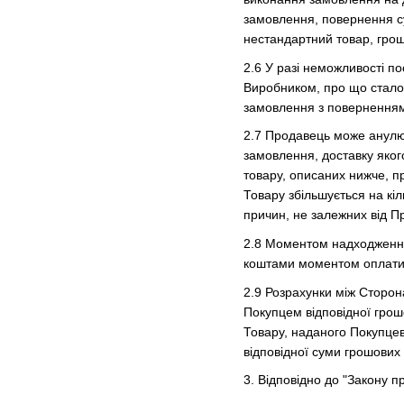
замовлення, повернення с
нестандартний товар, грош
2.6 У разі неможливості п
Виробником, про що стало
замовлення з поверненням
2.7 Продавець може анулюв
замовлення, доставку яког
товару, описаних нижче, п
Товару збільшується на кіл
причин, не залежних від П
2.8 Моментом надходження
коштами моментом оплати 
2.9 Розрахунки між Сторон
Покупцем відповідної грошо
Товару, наданого Покупцев
відповідної суми грошових
3. Відповідно до "Закону 