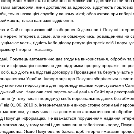
 інформації може стати причиною неможливості доставити той або і
ритами автомобіля, який доставляє за адресою, відсутність поштових
би, точна назва цієї служби у вашому місті; обов'язково при виборі
приймають, тільки вантажні відділення.
вати Сайт в протизаконній і забороненій діяльності. Покупці Інтерн
 в мережі Інтернет, а саме, але не обмежуючись, розміщенням на са
о ущ
імлю
є честь, гідність і/або ділову репутацію третіх осіб і пор
озволу Інтернет-магазину.
дані, Покупець автоматично дає згоду на використання, обробку та
увати інформацію виключно для підтримки процесу продажів, не ро
іх осіб, що діють на підставі договору з Продавцем та беруть участь
онодавством України. Інформація про Покупця зберігається в сист
су клієнтом і недоступна для перегляду іншими користувачами Сайт
удь-який час.
Надаючи свої персональні дані на Сайті при реєстрац
тання
(у тому числі і передачу) своїх персональних даних без обмеж
" від 01.06. 2010 р. інтернет-магазин використовує отримані персо
т-магазином, у тому числі і за допомогою автоматизованої обробки
ід Покупця інформацію. Не вважається порушенням надання інтерне
ет-магазином, у тому числі і для виконання зобов'язань перед Покуп
онодавства.
Якщо Покупець не бажає, щоб інтернет-магазин продов