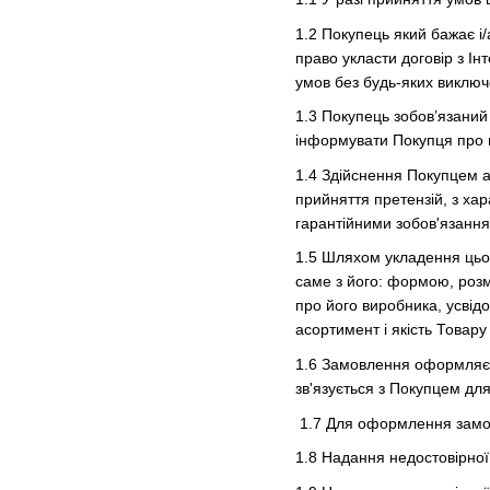
1.2
Покупець який бажає і
/
право укласти договір з І
умов без будь-яких виключ
1.3 Покупець зобов’язаний
інформувати Покупця про на
1.4 Здійснення Покупцем а
прийняття претензій, з хар
гарантійними зобов'язання
1.5 Шляхом укладення цьог
саме з його: формою, розм
про його виробника, усвідо
асортимент і якість Товару
1.6 Замовлення оформляєт
зв'язується з Покупцем дл
1.7 Для оформлення замовл
1.8 Надання недостовірної