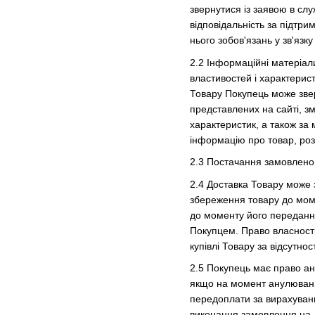
звернутися із заявою в сл
відповідальність за підтри
нього зобов'язань у зв'язку
2.
2
Інформаційні матеріали
властивостей і характерис
Товару Покупець може зверн
представлених на сайті, з
характеристик, а також за 
інформацію про товар, роз
2.3 Постачання замовленого
2.4 Доставка Товару може 
збереження товару до моме
до моменту його передання
Покупцем. Право власност
купівлі Товару за відсутнос
2.5 Покупець має право а
якщо на момент анулюванн
передоплати за вирахуванн
виконання замовлення на д