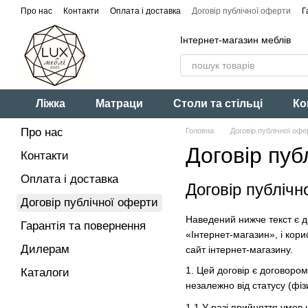
Перейти до основного контенту
Про нас
Контакти
Оплата і доставка
Договір публічної оферти
Г
Інтернет-магазин меблів
Ліжка
Матраци
Столи та стільці
Ко
Про нас
Головна
Договір публічної офе
Договір пуб
Контакти
Оплата і доставка
Договір публічн
Договір публічної оферти
Наведений нижче текст є д
Гарантія та повернення
«Інтернет-магазин», і кор
Дилерам
сайт інтернет-магазину.
1. Цей договір є договором 
Каталоги
незалежно від статусу (фі
1.
1
У разі прийняття умов 