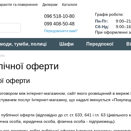
арантія та повернення
Дилерам
Каталоги
Графік роботи:
096 518-10-80
Пн-Пт:
9:00–21
099 408-50-48
Сб-Нд:
9:00–16
Передзвонити вам?
При оформленні з
моди, тумби, полиці
Шафи
Передпокої
Ві
рти
лічної оферти
ої оферти
оговором між інтернет-магазином, сайт якого розміщений в мережі
истувачем послуг Інтернет-магазину, що надалі іменується «Покупець
публічної оферти (відповідно до ст. ст. 633, 641 і гл. 63 Цивільного 
зична особа, юридична особа, фізична особа - підприємець).
цього договору, тобто публічної оферти Інтернет-магазину, користув