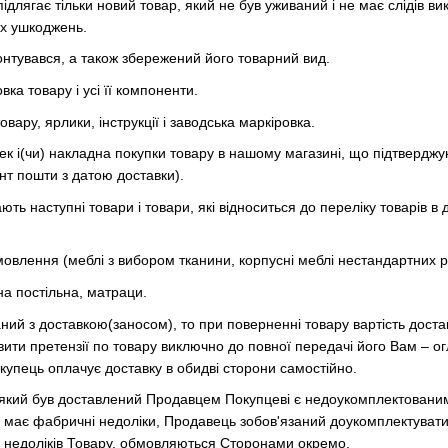
длягає тільки новий товар, який не був уживаний і не має слідів в
их ушкоджень.
монтувався, а також збережений його товарний вид.
вка товару і усі її компоненти.
вару, ярлики, інструкції і заводська маркіровка.
ек і(чи) накладна покупки товару в нашому магазині, що підтверджу
нт пошти з датою доставки).
ть наступні товари і товари, які відноситься до переліку товарів в 
мовлення (меблі з вибором тканини, корпусні меблі нестандартних роз
на постільна, матраци.
ий з доставкою(заносом), то при поверненні товару вартість достав
ити претензії по товару виключно до повної передачі його Вам – ог
купець оплачує доставку в обидві сторони самостійно.
, який був доставлений Продавцем Покупцеві є недоукомплектовани
р має фабричні недоліки, Продавець зобов'язаний доукомплектувати
я недоліків Товару, обмовляються Сторонами окремо.