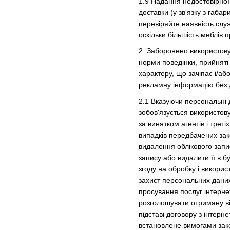
1.9 Надання недостовірної
доставки (у зв'язку з габа
перевіряйте наявність служ
оскільки більшість меблів 
2. Заборонено використову
норми поведінки, прийняті
характеру, що зачіпає і/аб
рекламну інформацію без д
2.1
Вказуючи персональні 
зобов'язується використов
за винятком агентів і трет
випадків передбачених зак
видалення облікового запи
запису або видалити її в б
згоду на обробку і викорис
захист персональних даних
просування послуг інтерне
розголошувати отриману в
підставі договору з інтерн
встановлене вимогами зак