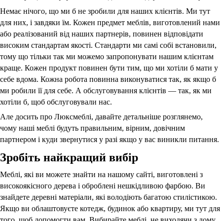
Немає нічого, що ми б не зробили для наших клієнтів. Ми тут
для них, і завдяки їм. Кожен предмет меблів, виготовлений нами
або реалізований від наших партнерів, повинен відповідати
високим стандартам якості. Стандарти ми самі собі встановили,
тому що тільки так ми можемо запропонувати нашим клієнтам
краще. Кожен продукт повинен бути тим, що ми хотіли б мати у
себе вдома. Кожна робота повинна виконуватися так, як якщо б
ми робили її для себе. А обслуговування клієнтів — так, як ми
хотіли б, щоб обслуговували нас.
Але досить про
Люксмеблі
, давайте детальніше розглянемо,
чому наші меблі будуть правильним, вірним, довічним
партнером і куди звернутися у разі якщо у вас виникли питання.
Зробіть найкращий вибір
Меблі, які ви можете знайти на нашому сайті, виготовлені з
високоякісного дерева і оброблені нешкідливою фарбою. Ви
знайдете деревні матеріали, які володіють багатою стилістикою.
Якщо ви облаштовуєте котедж, будинок або квартиру, ми тут для
того, щоб допомогти вам. Вибирайте меблі, не виходячи з дому,