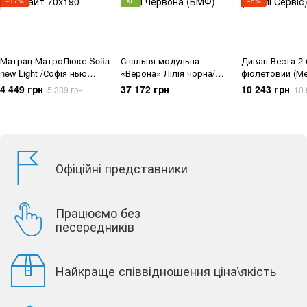
−17%
ХІТ
−5%
Матрац МатроЛюкс Sofia
Спальня модульна
Диван Веста-2 
new Light /Софія нью
«Верона» Лілія чорна/
фіолетовий (Ме
Лайт 70x190
Лілія червона (БМФ)
Сервіс)
4 449 грн
37 172 грн
10 243 грн
5 339 грн
10 
Офіційні представники
Працюємо без
песередників
Найкраще співвідношення ціна\якість