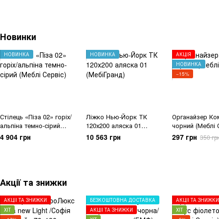
Новинки
НОВИНКА
НОВИНКА
АКЦІЯ
НОВИНКА
−15%
Стілець «Піза 02» горіх/
Ліжко Нью-Йорк ТК
Органайзер Ко
альпіна темно-сірий
120х200 аляска 01
чорний (Меблі 
(Меблі Сервіс)
(МебіГранд)
4 904 грн
10 563 грн
297 грн
350 гр
Акції та знижки
АКЦІЇ ТА ЗНИЖКИ
БЕЗКОШТОВНА ДОСТАВКА
АКЦІЇ ТА ЗНИЖКИ
ХІТ
АКЦІЇ ТА ЗНИЖКИ
ХІТ