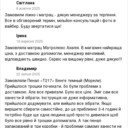
Світлана
8 жовтня 2025
Замовили ліжко і матрац - дякую менеджеру за терпіння.
Все в обговорений термін, мільйон консультацій і фото в
вайбер. Буду звертатися ще!
Ірина
16 вересня 2025
Замовляла матрац Матролюкс Азалія. В магазині найкраща
ціна, з доставкою допомогли, менеджер ввічливий,
відповідають швидко. Сервіс на вищому рівні, дуже дякую!!!
Владимир
22 липня 2025
Замовляли Пенал «T217» Венге темный (Морели).
Прийшлося трошки почекати, бо були проблеми з
доставкою. Але все привезли. Було все ціле. Зміг сам все
занести й зібрати. Інструкція не дуже інформативна,
прийшлося додумувати, але вийшло все зібрати. Якщо
вирішите сбирати самостійно, до це приблизно 3-4 годині й
потрібно буде ще одна людина щоб просто дивилася щоб
було все рівно й трошки допомагала. А так пенал
запакований в три коробки - й проблеми самому занести не