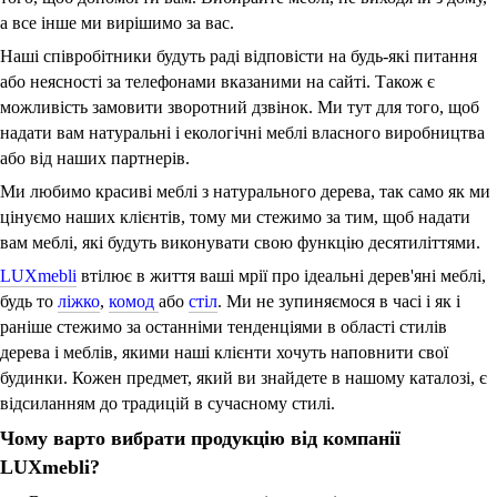
а все інше ми вирішимо за вас.
Наші співробітники будуть раді відповісти на будь-які питання
або неясності за телефонами вказаними на сайті. Також є
можливість замовити зворотний дзвінок. Ми тут для того, щоб
надати вам натуральні і екологічні меблі власного виробництва
або від наших партнерів.
Ми любимо красиві меблі з натурального дерева, так само як ми
цінуємо наших клієнтів, тому ми стежимо за тим, щоб надати
вам меблі, які будуть виконувати свою функцію десятиліттями.
LUXmebli
втілює в життя ваші мрії про ідеальні дерев'яні меблі,
будь то
ліжко
,
комод
або
стіл
. Ми не зупиняємося в часі і як і
раніше стежимо за останніми тенденціями в області стилів
дерева і меблів, якими наші клієнти хочуть наповнити свої
будинки. Кожен предмет, який ви знайдете в нашому каталозі, є
відсиланням до традицій в сучасному стилі.
Чому варто вибрати продукцію від компанії
LUXmebli?