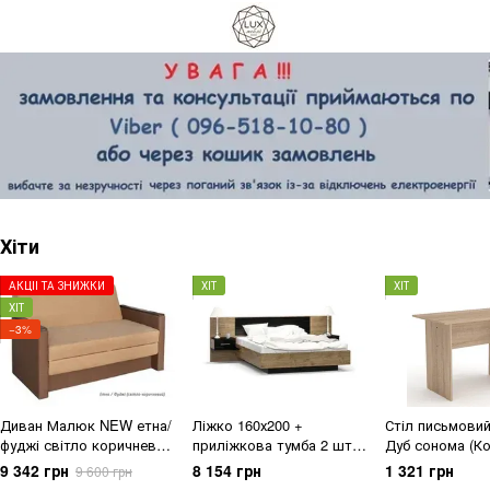
Хіти
АКЦІЇ ТА ЗНИЖКИ
ХІТ
ХІТ
ХІТ
−3%
Диван Малюк NEW етна/
Ліжко 160х200 +
Стіл письмови
фуджі світло коричневий
приліжкова тумба 2 шт
Дуб сонома (Ко
(Меблі Сервіс)
Фієста Дуб апріл/Чорний
9 342 грн
8 154 грн
1 321 грн
9 600 грн
(Меблі Сервіс)