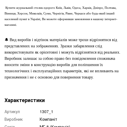
Купити журнальний столик
едорого Київ, Львів, Одеса, Харків, Дніпро, Полтава,
Вінниця, Херсон, Миколаїв, Суми, Чернігів, Рівне, Черкаси або будь-який інший
населений пункт в Україні, Ви можете оформивши замовлення в нашому інтернет-
магазині.
🔔
Вид виробів і відтінок матеріалів може трохи відрізнятися від
представлених на зображеннях. Зразки забарвлення слід
використовувати як орієнтовні і можуть відрізнятися від реальних.
Виробник залишає за собою право без повідомлення споживача
вносити зміни в конструкцію виробів для поліпшення їх
технологічних і експлуатаційних параметрів, які не впливають на
призначення і не є основою для повернення товару.
Характеристики
Артикул
1307_1
Виробник
Компаніт
Серія
МГ-8 (Компаніт)