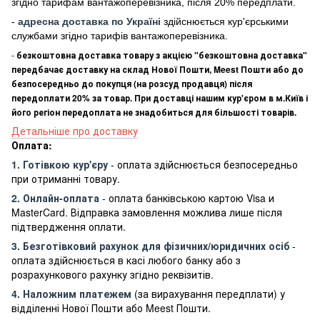
згідно тарифам вантажоперевізника, після 20% передплати.
-
адресна доставка по Україні
здійснюється кур'єрськими
службами згідно тарифів вантажоперевізника.
-
безкоштовна доставка товару з акцією "безкоштовна доставка"
передбачає доставку на склад Нової Пошти, Meest Пошти або до
безпосередньо до покупця (на розсуд продавця) після
передоплати 20% за товар. При доставці нашим кур'єром в м.Київ і
його регіон передоплата не знадобиться для більшості товарів.
Детальніше про доставку
Оплата:
1. Готівкою кур'єру
- оплата здійснюється безпосередньо
при отриманні товару.
2. Онлайн-оплата
- оплата банківською картою Visa и
MasterCard. Відправка замовлення можлива лише після
підтвердження оплати.
3. Безготівковий рахунок для фізичних/юридичних осіб
-
оплата здійснюється в касі любого банку або з
розрахункового рахунку згідно реквізитів.
4. Наложним платежем
(за вирахування передплати) у
відділенні Нової Пошти або Meest Пошти.