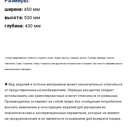
Размеры:
ширина:
450 мм
высота:
530 мм
глубина:
430 мм
Купить прикроватную тумбочку недорого Киев, Львов, Одесса, Харьков, Днепр, Полтава, Винница, Херсон,
Николаев, Сумы, Чернигов, Ровно, Черкассы или другой населенный пункт в Украине, Вы можете оформив заказ в
нашем интернет-магазине.
🔔
Вид изделий и оттенок материалов может незначительно отличаться
от представленных на изображениях. Образцы расцветки следует
использовать как ориентировочные и могут отличаться от реальных.
Производитель оставляет за собой право без сообщения потребителя
вносить изменения в конструкцию изделий для улучшения их
технологических и эксплуатационных параметров, которые не влияют
на предназначение и не являються основанием для возврата товара.