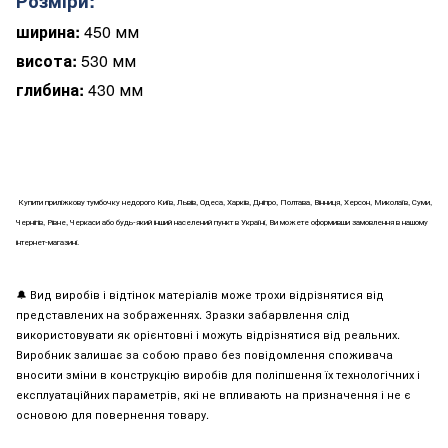
Розміри:
ширина:
450 мм
висота:
530 мм
глибина:
430 мм
Купити приліжкову тумбочку недорого Київ, Львів, Одеса, Харків, Дніпро, Полтава, Вінниця, Херсон, Миколаїв, Суми,
Чернігів, Рівне, Черкаси або будь-який інший населений пункт в Україні, Ви можете оформивши замовлення в нашому
інтернет-магазині.
🔔
Вид виробів і відтінок матеріалів може трохи відрізнятися від
представлених на зображеннях. Зразки забарвлення слід
використовувати як орієнтовні і можуть відрізнятися від реальних.
Виробник залишає за собою право без повідомлення споживача
вносити зміни в конструкцію виробів для поліпшення їх технологічних і
експлуатаційних параметрів, які не впливають на призначення і не є
основою для повернення товару.