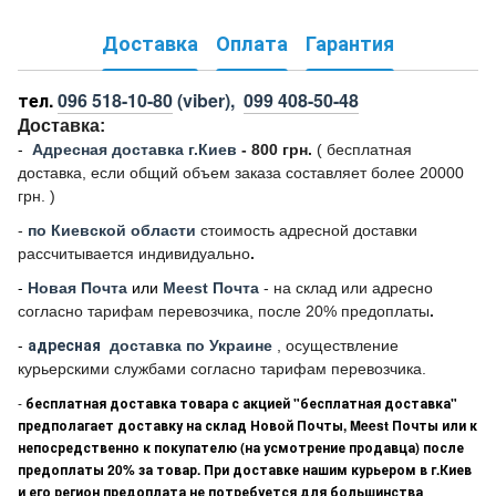
Доставка
Оплата
Гарантия
тел.
096 518-10-80
(viber),
099 408-50-48
Доставка:
-
Адресная доставка г.Киев
- 800 грн.
(
бесплатная
доставка, если общий объем заказа составляет более 20000
грн. )
-
по Киевской области
стоимость адресной доставки
рассчитывается индивидуально
.
-
Новая Почта
или
Meest Почта
- на склад или адресно
согласно тарифам перевозчика, после 20% предоплаты
.
-
адресная
доставка по Украине
, осуществление
курьерскими службами согласно тарифам перевозчика.
-
бесплатная доставка товара с акцией "бесплатная доставка"
предполагает доставку на склад Новой Почты, Meest Почты или к
непосредственно к покупателю (на усмотрение продавца) после
предоплаты 20% за товар. При доставке нашим курьером в г.Киев
и его регион предоплата не потребуется для большинства