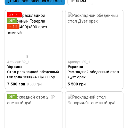
Длина разложенного стола
1600 мм
АКЦИЯ
ХИТ
−12%
8
Артикул: 82_1
Артикул: 29_1
Украина
Украина
Стол раскладной обеденный
Раскладной обеденный стол
Говерла 1200(+400)х800 орех
Дуэт орех
темный
7 500 грн
5 500 грн
8 500 грн
ХИТ