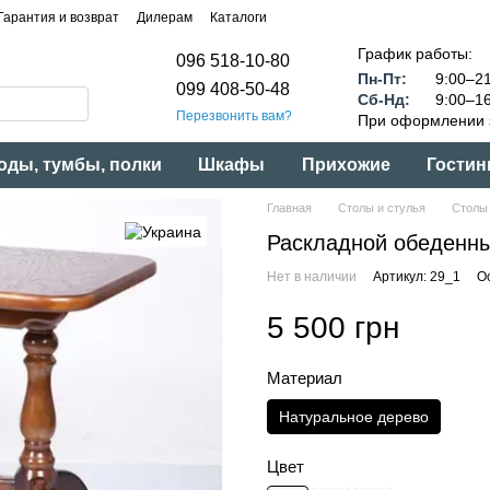
Гарантия и возврат
Дилерам
Каталоги
График работы:
096 518-10-80
Пн-Пт:
9:00–21
099 408-50-48
Сб-Нд:
9:00–16
Перезвонить вам?
При оформлении з
оды, тумбы, полки
Шкафы
Прихожие
Гостин
Главная
Столы и стулья
Столы 
Раскладной обеденны
Нет в наличии
Артикул: 29_1
О
5 500 грн
Материал
Натуральное дерево
Цвет