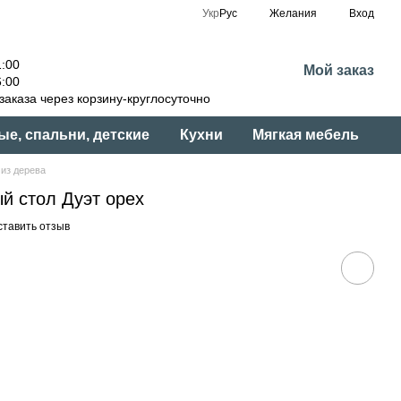
Укр
Рус
Желания
Вход
:00
Мой заказ
:00
аказа через корзину-круглосуточно
ые, спальни, детские
Кухни
Мягкая мебель
из дерева
й стол Дуэт орех
ставить отзыв