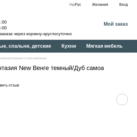
Укр
Рус
Желания
Вход
:00
Мой заказ
:00
аказа через корзину-круглосуточно
ые, спальни, детские
Кухни
Мягкая мебель
 компьютерные и письменные
тазия New Венге темный/Дуб самоа
вить отзыв