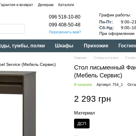
Гарантия и возврат
Дилерам
Каталоги
График работы:
096 518-10-80
Пн-Пт:
9:00–21
099 408-50-48
Сб-Нд:
9:00–16
Перезвонить вам?
При оформлении з
оды, тумбы, полки
Шкафы
Прихожие
Гостин
Главная
Столы и стулья
Столы
Стол письменный Фан
(Мебель Сервис)
В наличии
Артикул: 754_1
Оста
2 293 грн
Материал
ДСП