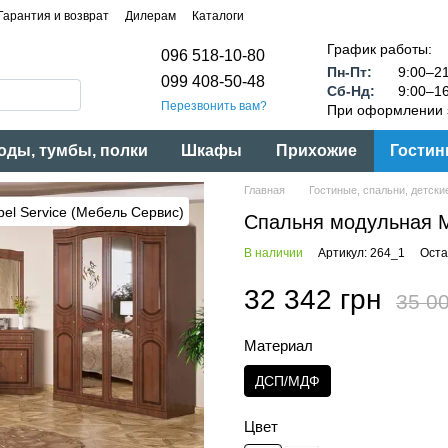
Гарантия и возврат
Дилерам
Каталоги
График работы:
096 518-10-80
Пн-Пт:
9:00–21
099 408-50-48
Сб-Нд:
9:00–16
Перезвонить вам?
При оформлении з
оды, тумбы, полки
Шкафы
Прихожие
Гостин
Главная
Гостиные, спальни, детски
Спальня модульная 
В наличии
Артикул: 264_1
Оста
32 342 грн
35 00
Материал
ДСП/МДФ
Цвет