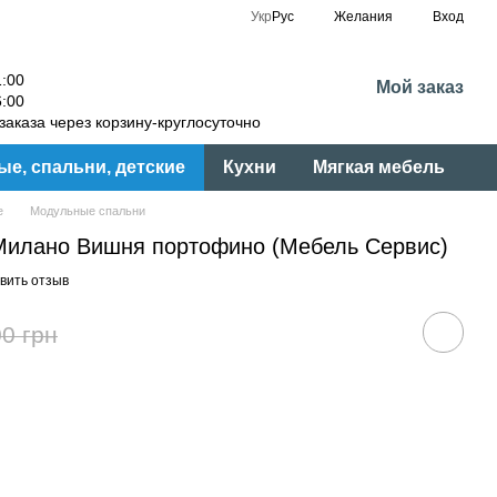
Укр
Рус
Желания
Вход
:00
Мой заказ
:00
аказа через корзину-круглосуточно
ые, спальни, детские
Кухни
Мягкая мебель
е
Модульные спальни
Милано Вишня портофино (Мебель Сервис)
вить отзыв
0 грн