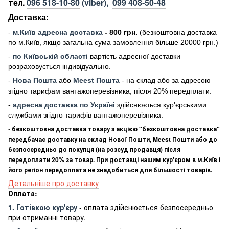
тел.
096 518-10-80
(viber),
099 408-50-48
Доставка:
-
м
.Киї
в адресна доставка
- 800 грн.
(безкоштовна доставка
по м.Київ, якщо загальна сума замовлення більше 20000 грн
.)
-
по Київській області
вартість адресної доставки
розраховується індивідуально.
-
Нова Пошта
або
Meest Пошта
- на склад або за адресою
згідно тарифам вантажоперевізника, після 20% передплати.
-
адресна доставка по Україні
здійснюється кур'єрськими
службами згідно тарифів вантажоперевізника.
-
безкоштовна доставка товару з акцією "безкоштовна доставка"
передбачає доставку на склад Нової Пошти, Meest Пошти або до
безпосередньо до покупця (на розсуд продавця) після
передоплати 20% за товар. При доставці нашим кур'єром в м.Київ і
його регіон передоплата не знадобиться для більшості товарів.
Детальніше про доставку
Оплата:
1. Готівкою кур'єру
- оплата здійснюється безпосередньо
при отриманні товару.