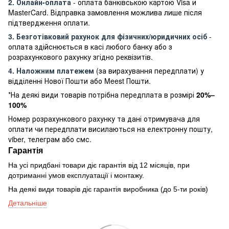
2. Онлайн-оплата
- оплата банківською картою Visa и
MasterCard. Відправка замовлення можлива лише після
підтвердження оплати.
3. Безготівковий рахунок для фізичних/юридичних осіб
-
оплата здійснюється в касі любого банку або з
розрахункового рахунку згідно реквізитів.
4. Наложним платежем
(за вирахування передплати) у
відділенні Нової Пошти або Meest Пошти.
*На деякі види товарів потрібна передплата в розмірі
20%–
100%
Номер розрахункового рахунку та дані отримувача для
оплати чи передплати висилаються на електронну пошту,
viber, телеграм або смс.
Гарантія
На усі придбані товари діє гарантія від 12 місяців, при
дотриманні умов експлуатації і монтажу.
На деякі види товарів діє гарантія виробника (до 5-ти років)
Детальніше