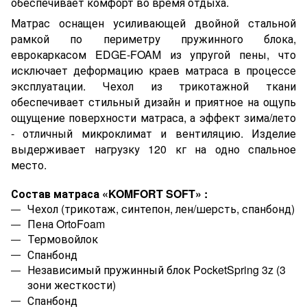
обеспечивает комфорт во время отдыха.
Матрас оснащен усиливающей двойной стальной
рамкой по периметру пружинного блока,
еврокаркасом EDGE-FOAM из упругой пены, что
исключает деформацию краев матраса в процессе
эксплуатации. Чехол из трикотажной ткани
обеспечивает стильный дизайн и приятное на ощупь
ощущение поверхности матраса, а эффект зима/лето
- отличный микроклимат и вентиляцию. Изделие
выдерживает нагрузку 120 кг на одно спальное
место.
Состав матраса
«
KOMFORT
SOFT
»
:
Чехол (трикотаж, синтепон, лен/шерсть, спанбонд)
Пена OrtoFoam
Термовойлок
Спанбонд
Независимый пружинный блок
PocketSpring
3
z
(
3
зони жесткости)
Спанбонд