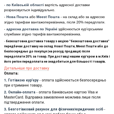
-
по Київській області
вартість адресної доставки
розраховується індивідуально.
-
Нова Пошта
або
Meest Пошта
- на склад або за адресою
згідно тарифам вантажоперевізника, після 20% передплати.
-
адресна доставка по Україні
здійснюється кур'єрськими
службами згідно тарифів вантажоперевізника.
-
безкоштовна доставка товару з акцією "безкоштовна доставка"
передбачає доставку на склад Нової Пошти, Meest Пошти або до
безпосередньо до покупця (на розсуд продавця) після
передоплати 20% за товар. При доставці нашим кур'єром в м.Київ і
його регіон передоплата не знадобиться для більшості товарів.
Детальніше про доставку
Оплата:
1. Готівкою кур'єру
- оплата здійснюється безпосередньо
при отриманні товару.
2. Онлайн-оплата
- оплата банківською картою Visa и
MasterCard. Відправка замовлення можлива лише після
підтвердження оплати.
3. Безготівковий рахунок для фізичних/юридичних осіб
-
оплата здійснюється в касі любого банку або з