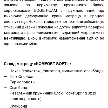
рамкою по периметру пружинного блоку,
єврокаркасом EDGE-FOAM з пружною піни, що
виключає деформацію країв матраца в процесі
експлуатації. Чохол з трикотажної тканини забезпечує
стильний дизайн і приємне на дотик відчуття поверхні
матраца, а ефект «зима/літо» - відмінний мікроклімат і
вентиляцію. Виріб витримує навантаження 120 кг на
одне спальне місце.
Склад матрацу
«
KOMFORT
SOFT
»
:
Чохол (трикотаж, синтепон, льон/
вовна
,
спанбонд
)
Піна
OrtoFoam
Термоповсть
Спанбонд
Незалежний пружинний блок
PocketSpring
3
z
(
3
зони жорсткості)
Спанбонд