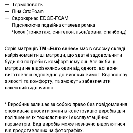
Термоповсть
Піна
OrtoFoam
Єврокаркас
EDGE-FOAM
Підсилююча подвійна сталева рамка
Чохол (трикотаж, синтепон, льон/
вовна
,
спанбонд
)
Серія матраців
TM
«
Euro
series
»
має в своєму складі
найрізноманітніші матраци, що здатні задовольнити
будь-які потреби в комфортному сні. Але як би ці
матраци не відрізнялись один від одного, всі вони
виготовлені відповідно до високих вимог Євросоюзу
з якості та комфорту, та зможуть забезпечити
належний відпочинок.
* Виробник залишає за собою право без повідомлення
споживача вносити зміни в конструкцію виробів для
поліпшення їх технологічних і експлуатаційних
параметрів. Вид виробів може незначно відрізнятися
від представлених на фотографіях.