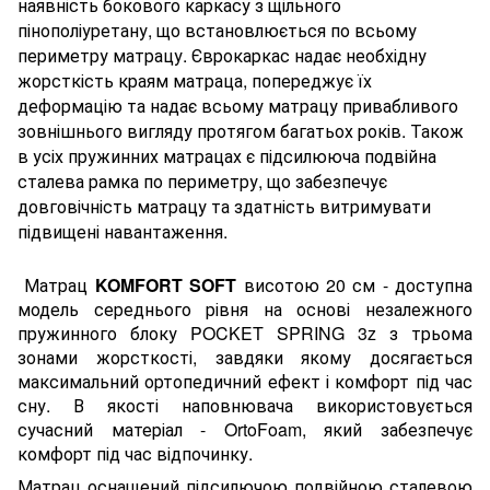
наявність бокового каркасу з щільного
пінополіуретану, що встановлюється по всьому
периметру матрацу. Єврокаркас надає необхідну
жорсткість краям матраца, попереджує їх
деформацію та надає всьому матрацу привабливого
зовнішнього вигляду протягом багатьох років. Також
в усіх пружинних матрацах є підсилююча подвійна
сталева рамка по периметру, що забезпечує
довговічність матрацу та здатність витримувати
підвищені навантаження.
Матрац
KOMFORT
SOFT
висотою 20 см - доступна
модель
середнього рівня на основі незалежного
пружинного блоку
POCKET
SPRING
3
z
з трьома
зонами жорсткості, завдяки якому досягається
максимальний ортопедичний ефект і комфорт під час
сну.
В якості наповнювача використовується
сучасний матеріал - OrtoFoam, який забезпечує
комфорт під час відпочинку.
Матрац оснащений підсилючою подвійною сталевою