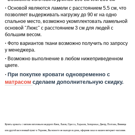
·
Основой являются ламели с расстоянием 5.5 см, что
позволяет выдерживать нагрузку до 90 кг на одно
спальное место, возможно укомплектовать ламельной
основой "Люкс" с расстоянием 3 см для людей с
большим весом.
·
Фото вариантов ткани возможно получить по запросу
у менеджера.
·
Возможно выполнение в любом нижеприведенном
цвете.
При покупке кровати одновременно с
·
матрасом
сделаем дополнительную скидку.
Купить
кровать
с мягким изголовьем недорого Киев, Львов, Одесса, Харьков, Запорожье, Днепр, Полтава, Винница
или другой населенный пункт в Украине, Вы можете не выходя из дома, оформив заказ в нашем интернет-магазине.