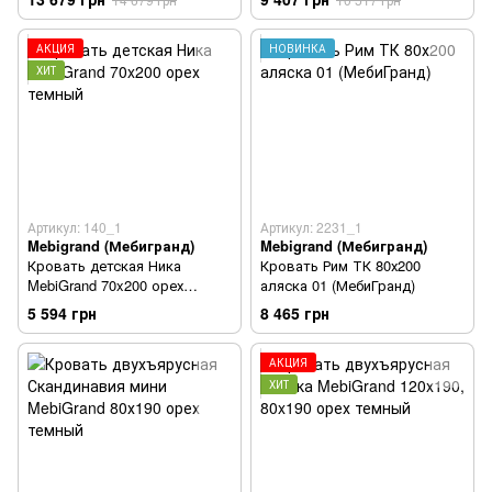
АКЦИЯ
НОВИНКА
ХИТ
Артикул: 140_1
Артикул: 2231_1
Mebigrand (Мебигранд)
Mebigrand (Мебигранд)
Кровать детская Ника
Кровать Рим ТК 80х200
MebiGrand 70x200 орех
аляска 01 (МебиГранд)
темный
5 594 грн
8 465 грн
АКЦИЯ
ХИТ