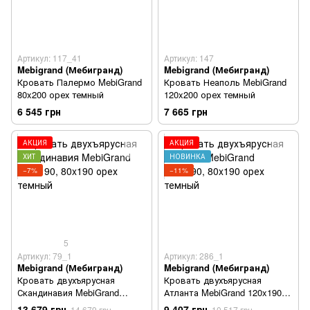
Артикул: 117_41
Артикул: 147
Mebigrand (Мебигранд)
Mebigrand (Мебигранд)
Кровать Палермо MebiGrand
Кровать Неаполь MebiGrand
80x200 орех темный
120x200 орех темный
6 545 грн
7 665 грн
АКЦИЯ
АКЦИЯ
ХИТ
НОВИНКА
−7%
−11%
5
Артикул: 79_1
Артикул: 286_1
Mebigrand (Мебигранд)
Mebigrand (Мебигранд)
Кровать двухъярусная
Кровать двухъярусная
Скандинавия MebiGrand
Атланта MebiGrand 120x190,
120x190, 80x190 орех темный
80x190 орех темный
13 679 грн
9 407 грн
14 679 грн
10 517 грн