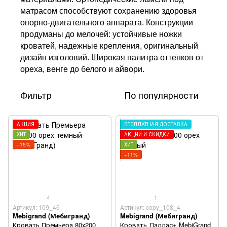
матрасом способствуют сохранению здоровья
опорно-двигательного аппарата. Конструкции
продуманы до мелочей: устойчивые ножки
кроватей, надежные крепления, оригинальный
дизайн изголовий. Широкая палитра оттенков от
ореха, венге до белого и айвори.
Фильтр
По популярности
АКЦИЯ
БЕСПЛАТНАЯ ДОСТАВКА
ХИТ
АКЦИИ И СКИДКИ
−15%
ХИТ
−11%
4
1
Артикул: 109_46
Артикул: copy_108_4
Mebigrand (Мебигранд)
Mebigrand (Мебигранд)
Кровать Премьера 80х200
Кровать Даллас+ MebiGrand