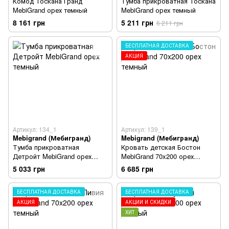
Комод Тоскана Гранд
Тумба прикроватная Тоскана
MebiGrand орех темный
MebiGrand орех темный
8 161 грн
5 211 грн
6 211 грн
БЕСПЛАТНАЯ ДОСТАВКА
АКЦИЯ
Артикул: 134_1
Артикул: 139_1
Mebigrand (Мебигранд)
Mebigrand (Мебигранд)
Тумба прикроватная
Кровать детская Бостон
Детройт MebiGrand орех
MebiGrand 70x200 орех
темный
темный
5 033 грн
6 685 грн
БЕСПЛАТНАЯ ДОСТАВКА
БЕСПЛАТНАЯ ДОСТАВКА
АКЦИЯ
АКЦИИ И СКИДКИ
ХИТ