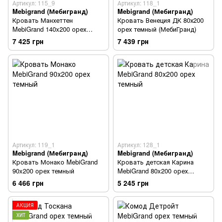
Артикул: 115_9
Артикул: 118_1
Mebigrand (Мебигранд)
Mebigrand (Мебигранд)
Кровать Манхеттен
Кровать Венеция ДК 80х200
MebiGrand 140x200 орех
орех темный (МебиГранд)
темный
7 425 грн
7 439 грн
Артикул: 119_1
Артикул: 128_1
Mebigrand (Мебигранд)
Mebigrand (Мебигранд)
Кровать Монако MebiGrand
Кровать детская Карина
90x200 орех темный
MebiGrand 80x200 орех
темный
6 466 грн
5 245 грн
АКЦИЯ
ХИТ