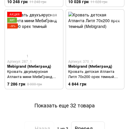
10 248 грн
10 028 грн
11 248 грн
11 028 грн
АКЦИЯ
ХИТ
−9%
1
Артикул: 287_1
Артикул: 370_1
Mebigrand (Мебигранд)
Mebigrand (Мебигранд)
Кровать двухъярусная
Кровать детская Атланта
Атланта мини МебиГранд
Литл 70x200 орех темный
70х190 орех темный
(Mebigrand)
7 286 грн
4 844 грн
8 000 грн
Показать еще 32 товара
Назад
Вперед
1
из 3