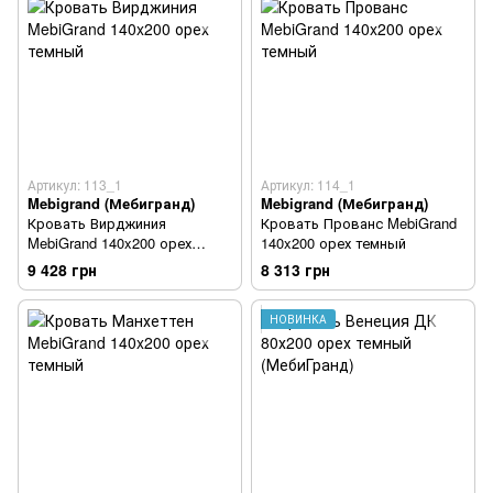
Артикул: 113_1
Артикул: 114_1
Mebigrand (Мебигранд)
Mebigrand (Мебигранд)
Кровать Вирджиния
Кровать Прованс MebiGrand
MebiGrand 140x200 орех
140x200 орех темный
темный
9 428 грн
8 313 грн
НОВИНКА