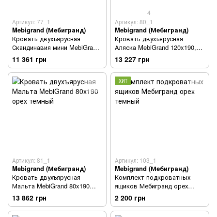
4
Артикул: 77_1
Артикул: 80_1
Mebigrand (Мебигранд)
Mebigrand (Мебигранд)
Кровать двухъярусная
Кровать двухъярусная
Скандинавия мини MebiGrand
Аляска MebiGrand 120x190,
80х190 орех темный
80x190 орех темный
11 361 грн
13 227 грн
ХИТ
Артикул: 81_1
Артикул: 103_1
Mebigrand (Мебигранд)
Mebigrand (Мебигранд)
Кровать двухъярусная
Комплект подкроватных
Мальта MebiGrand 80x190
ящиков Мебигранд орех
орех темный
темный
13 862 грн
2 200 грн