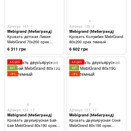
4
Артикул: 141_1
Артикул: 138_5
Mebigrand (Мебигранд)
Mebigrand (Мебигранд)
Кровать детская Ливия
Кровать Колумбия MebiGrand
MebiGrand 70x200 орех
80x200 орех темный
темный
6 311 грн
6 602 грн
АКЦИЯ
АКЦИЯ
ХИТ
ХИТ
−9%
−9%
4
2
Артикул: 124_17
Артикул: 127_17
Mebigrand (Мебигранд)
Mebigrand (Мебигранд)
Кровать двухъярусная Бай-
Кровать двухъярусная Соня
Бай MebiGrand 80x190 орех
MebiGrand 80x190 орех
темный
темный