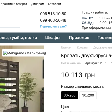
Гарантия и возврат
Дилерам
Каталоги
График работы:
096 518-10-80
Пн-Пт:
9:00–21
099 408-50-48
Сб-Нд:
9:00–16
Перезвонить вам?
При оформлении з
оды, тумбы, полки
Шкафы
Прихожие
Гостин
Главная
Кровати
Двухъярусные
Кровать двухъярусна
Нет в наличии
Артикул: 123_1
10 113 грн
Размер спального места
80x200
90x200
Цвет