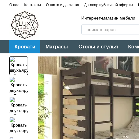
Перейти к основному контенту
О нас
Контакты
Оплата и доставка
Договор публичной оферты
Интернет-магазин мебели
Кровати
Матрасы
Столы и стулья
Ком