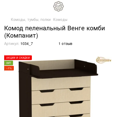
Комоды, тумбы, полки
Комоды
Комод пеленальный Венге комби
(Компанит)
Артикул:
1034_7
1 отзыв
АКЦИИ И СКИДКИ
ХИТ
−1%