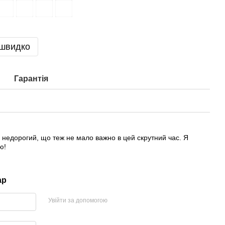
 швидко
Гарантія
І недорогий, що теж не мало важно в цей скрутний час. Я
ю!
ар
Увійти за допомогою