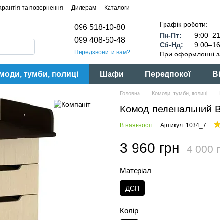
арантія та повернення
Дилерам
Каталоги
Графік роботи:
096 518-10-80
Пн-Пт:
9:00–21
099 408-50-48
Сб-Нд:
9:00–16
Передзвонити вам?
При оформленні з
моди, тумби, полиці
Шафи
Передпокої
Ві
Головна
Комоди, тумби, полиці
Комод пеленальний Ве
В наявності
Артикул: 1034_7
3 960 грн
4 000 
Матеріал
ДСП
Колір