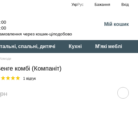
Укр
Рус
Бажання
Вхід
:00
Мій кошик
:00
амовлення через кошик-цілодобово
тальні, спальні, дитячі
Кухні
М'які меблі
Комоди
нге комбі (Компаніт)
1 відгук
грн