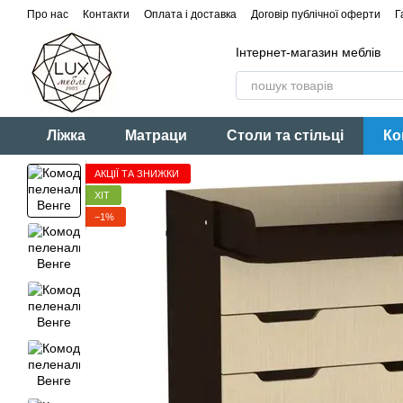
Перейти до основного контенту
Про нас
Контакти
Оплата і доставка
Договір публічної оферти
Г
Інтернет-магазин меблів
Ліжка
Матраци
Столи та стільці
Ко
АКЦІЇ ТА ЗНИЖКИ
ХІТ
−1%