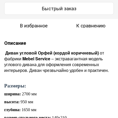
Быстрый заказ
В избранное
К сравнению
Описание
Диван угловой Орфей (
кордой коричневый
)
от
Mebel Service
фабрики
– экстравагантная модель
углового дивана для оформления современн
ых
интерьеров. Диван чрезвычайно удобен и практичен.
Размеры:
ширина:
2
70
0 мм
высота:
95
0 мм
глубина:
1
65
0 мм
размер спального места:
1
40
х
210