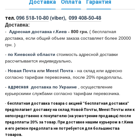
Доставка
Оплата
Гарантия
тел.
096 518-10-80
(viber),
099 408-50-48
Доставка:
-
Адресная доставка г.Киев
- 800 грн.
(
бесплатная
доставка, если общий объем заказа составляет более 20000
грн. )
-
по Киевской области
стоимость адресной доставки
рассчитывается индивидуально
.
-
Новая Почта
или
Meest Почта
- на склад или адресно
согласно тарифам перевозчика, после 20% предоплаты
.
-
адресная
доставка по Украине
, осуществление
курьерскими службами согласно тарифам перевозчика.
-
бесплатная доставка товара с акцией "бесплатная доставка"
предполагает доставку на склад Новой Почты, Meest Почты или к
непосредственно к покупателю (на усмотрение продавца) после
предоплаты 20% за товар. При доставке нашим курьером в г.Киев
и его регион предоплата не потребуется для большинства
товаров.