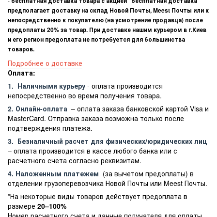
-
бесплатная доставка товара с акцией "бесплатная доставка"
предполагает доставку на склад Новой Почты, Meest Почты или к
непосредственно к покупателю (на усмотрение продавца) после
предоплаты 20% за товар. При доставке нашим курьером в г.Киев
и его регион предоплата не потребуется для большинства
товаров.
Подробнее о доставке
Оплата:
1.
Наличными курьеру
- оплата производится
непосредственно во время получения товара.
2. Онлайн-оплата
– оплата заказа банковской картой Visa и
MasterCard. Отправка заказа возможна только после
подтверждения платежа.
3.
Безналичный расчет
для физических/юридических лиц
– оплата производится в кассе любого банка или с
расчетного счета согласно реквизитам.
4. Наложенным платежем
(за вычетом предоплаты) в
отделении грузоперевозчика Новой Почты или Meest Почты.
*На некоторые виды товаров действует предоплата в
размере
20–100%
Номер расчетного счета и данные получателя для оплаты