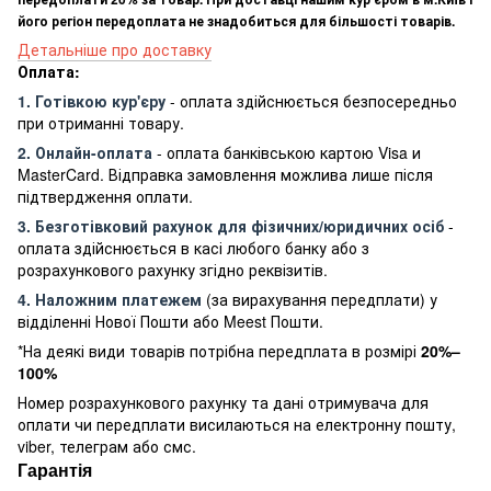
його регіон передоплата не знадобиться для більшості товарів.
Детальніше про доставку
Оплата:
1. Готівкою кур'єру
- оплата здійснюється безпосередньо
при отриманні товару.
2. Онлайн-оплата
- оплата банківською картою Visa и
MasterCard. Відправка замовлення можлива лише після
підтвердження оплати.
3. Безготівковий рахунок для фізичних/юридичних осіб
-
оплата здійснюється в касі любого банку або з
розрахункового рахунку згідно реквізитів.
4. Наложним платежем
(за вирахування передплати) у
відділенні Нової Пошти або Meest Пошти.
*На деякі види товарів потрібна передплата в розмірі
20%–
100%
Номер розрахункового рахунку та дані отримувача для
оплати чи передплати висилаються на електронну пошту,
viber, телеграм або смс.
Гарантія