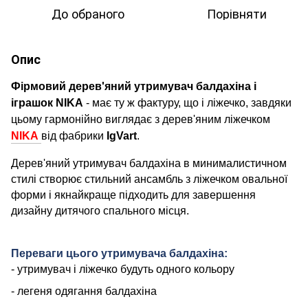
До обраного
Порівняти
Опис
Фірмовий дерев'яний утримувач балдахіна і
іграшок
NIKA
- має ту ж фактуру, що і ліжечко, завдяки
цьому гармонійно виглядає з дерев'яним ліжечком
NIKA
від фабрики
IgVart
.
Дерев'яний утримувач балдахіна в минималистичном
стилі створює стильний ансамбль з ліжечком овальної
форми і якнайкраще підходить для завершення
дизайну дитячого спального місця.
Переваги цього утримувача балдахіна:
- утримувач і ліжечко будуть одного кольору
- легеня одягання балдахіна