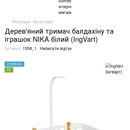
Матраци
Аксесуари
Дерев'яний тримач балдахіну та
іграшок NIKA білий (IngVart)
Артикул:
1558_1
Написати відгук
НОВИНКА
ХІТ