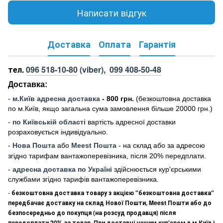
Написати відгук
Доставка
Оплата
Гарантія
тел.
096 518-10-80
(viber),
099 408-50-48
Доставка:
-
м
.Киї
в адресна доставка
- 800 грн.
(безкоштовна доставка
по м.Київ, якщо загальна сума замовлення більше 20000 грн
.)
-
по Київській області
вартість адресної доставки
розраховується індивідуально.
-
Нова Пошта
або
Meest Пошта
- на склад або за адресою
згідно тарифам вантажоперевізника, після 20% передплати.
-
адресна доставка по Україні
здійснюється кур'єрськими
службами згідно тарифів вантажоперевізника.
-
безкоштовна доставка товару з акцією "безкоштовна доставка"
передбачає доставку на склад Нової Пошти, Meest Пошти або до
безпосередньо до покупця (на розсуд продавця) після
передоплати 20% за товар. При доставці нашим кур'єром в м.Київ і