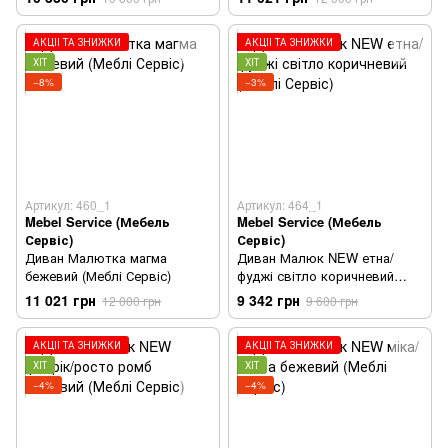
АКЦІЇ ТА ЗНИЖКИ
АКЦІЇ ТА ЗНИЖКИ
ХІТ
ХІТ
−8%
−3%
Артикул: 460_1
Артикул: 464_1
Mebel Service (Мебель
Mebel Service (Мебель
Сервіс)
Сервіс)
Диван Малютка магма
Диван Малюк NEW етна/
бежевий (Меблі Сервіс)
фуджі світло коричневий
(Меблі Сервіс)
11 021 грн
9 342 грн
12 000 грн
9 600 грн
АКЦІЇ ТА ЗНИЖКИ
АКЦІЇ ТА ЗНИЖКИ
ХІТ
ХІТ
−4%
−4%