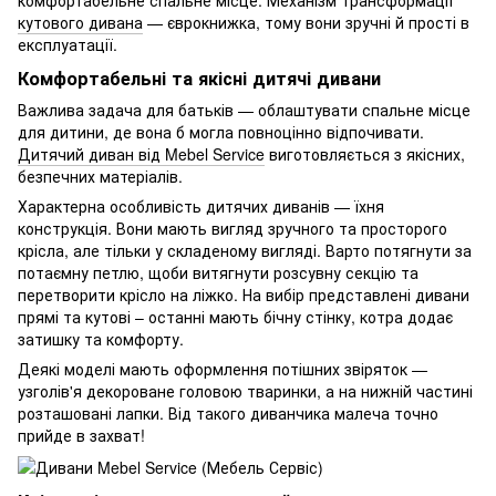
комфортабельне спальне місце. Механізм трансформації
кутового дивана
— єврокнижка, тому вони зручні й прості в
експлуатації.
Комфортабельні та якісні дитячі дивани
Важлива задача для батьків — облаштувати спальне місце
для дитини, де вона б могла повноцінно відпочивати.
Дитячий диван від Mebel Service
виготовляється з якісних,
безпечних матеріалів.
Характерна особливість дитячих диванів — їхня
конструкція. Вони мають вигляд зручного та просторого
крісла, але тільки у складеному вигляді. Варто потягнути за
потаємну петлю, щоби витягнути розсувну секцію та
перетворити крісло на ліжко. На вибір представлені дивани
прямі та кутові – останні мають бічну стінку, котра додає
затишку та комфорту.
Деякі моделі мають оформлення потішних звіряток —
узголів'я декороване головою тваринки, а на нижній частині
розташовані лапки. Від такого диванчика малеча точно
прийде в захват!