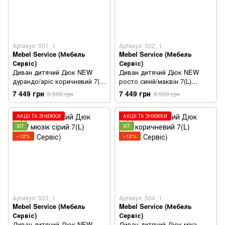
Артикул: 501_1
Артикул: 502_1
Mebel Service (Мебель
Mebel Service (Мебель
Сервіс)
Сервіс)
Диван дитячий Дюк NEW
Диван дитячий Дюк NEW
дурандо/аріс коричневий 7(L)
росто синій/маквін 7(L)
(Меблі Сервіс)
(Меблі Сервіс)
7 449 грн
7 449 грн
8 500 грн
8 500 грн
АКЦІЇ ТА ЗНИЖКИ
АКЦІЇ ТА ЗНИЖКИ
ХІТ
ХІТ
−12%
−12%
Артикул: 503_1
Артикул: 504_1
Mebel Service (Мебель
Mebel Service (Мебель
Сервіс)
Сервіс)
Диван дитячий Дюк NEW
Диван дитячий Дюк міка