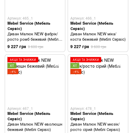
Артикул: 465_1
Артикул: 466_1
Mebel Service (Мебель
Mebel Service (Мебель
Сервіс)
Сервіс)
Диван Малюк NEW фабрік/
Диван Малюк NEW міка/
росто ромб бежевий (Меблі
коста бежевий (Меблі Сервіс)
Сервіс)
9 227 грн
9 227 грн
9 600 грн
9 600 грн
АКЦІЇ ТА ЗНИЖКИ
АКЦІЇ ТА ЗНИЖКИ
ХІТ
ХІТ
−4%
−4%
Артикул: 467_1
Артикул: 478_1
Mebel Service (Мебель
Mebel Service (Мебель
Сервіс)
Сервіс)
Диван Малюк NEW еволюшн
Диван Малюк NEW мюзік/
бежевий (Меблі Сервіс)
росто сірий (Меблі Сервіс)