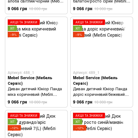
алоба світлий/чорний (Меблі
балатон/росто сірий (Меблі
Сервіс)
Сервіс)
9 066 грн
9 066 грн
10 000 грн
10 000 грн
АКЦІЇ ТА ЗНИЖКИ
АКЦІЇ ТА ЗНИЖКИ
ХІТ
ХІТ
−9%
−9%
Артикул: 488_1
Артикул: 489_1
Mebel Service (Мебель
Mebel Service (Мебель
Сервіс)
Сервіс)
Диван дитячий Юніор Панда
Диван дитячий Юніор Панда
міка коричневий (Меблі
доріс коричневий/бежевий
Сервіс)
(Меблі Сервіс)
9 066 грн
9 066 грн
10 000 грн
10 000 грн
АКЦІЇ ТА ЗНИЖКИ
АКЦІЇ ТА ЗНИЖКИ
ХІТ
ХІТ
−12%
−12%