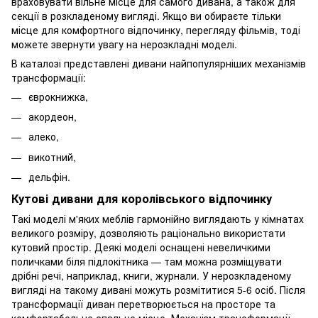
враховувати вільне місце для самого дивана, а також для
секції в розкладеному вигляді. Якщо ви обираєте тільки
місце для комфортного відпочинку, перегляду фільмів, тоді
можете звернути увагу на нерозкладні моделі.
В каталозі представлені дивани найпопулярніших механізмів
трансформації:
єврокнижка,
акордеон,
алеко,
викотний,
дельфін.
Кутові дивани для королівського відпочинку
Такі моделі м'яких меблів гармонійно виглядають у кімнатах
великого розміру, дозволяють раціонально використати
кутовий простір. Деякі моделі оснащені невеличкими
поличками біля підлокітника — там можна розміщувати
дрібні речі, наприклад, книги, журнали. У нерозкладеному
вигляді на такому дивані можуть розмітитися 5-6 осіб. Після
трансформації диван перетворюється на просторе та