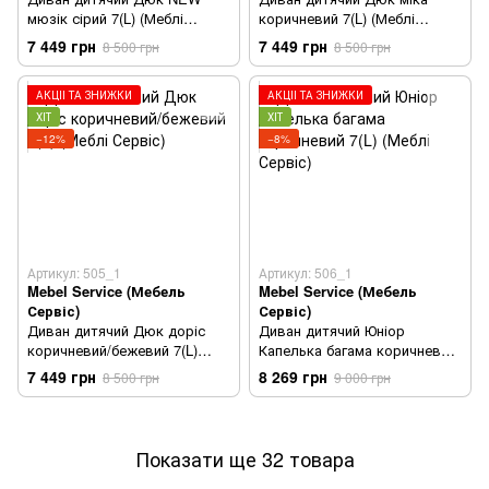
мюзік сірий 7(L) (Меблі
коричневий 7(L) (Меблі
Сервіс)
Сервіс)
7 449 грн
7 449 грн
8 500 грн
8 500 грн
АКЦІЇ ТА ЗНИЖКИ
АКЦІЇ ТА ЗНИЖКИ
ХІТ
ХІТ
−12%
−8%
Артикул: 505_1
Артикул: 506_1
Mebel Service (Мебель
Mebel Service (Мебель
Сервіс)
Сервіс)
Диван дитячий Дюк доріс
Диван дитячий Юніор
коричневий/бежевий 7(L)
Капелька багама коричневий
(Меблі Сервіс)
7(L) (Меблі Сервіс)
7 449 грн
8 269 грн
8 500 грн
9 000 грн
Показати ще 32 товара