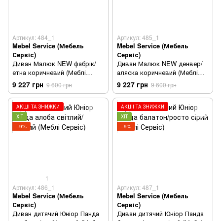
Артикул: 484_1
Артикул: 485_1
Mebel Service (Мебель
Mebel Service (Мебель
Сервіс)
Сервіс)
Диван Малюк NEW фабрік/
Диван Малюк NEW денвер/
етна коричневий (Меблі
аляска коричневий (Меблі
Сервіс)
Сервіс)
9 227 грн
9 227 грн
9 600 грн
9 600 грн
АКЦІЇ ТА ЗНИЖКИ
АКЦІЇ ТА ЗНИЖКИ
ХІТ
ХІТ
−9%
−9%
1
Артикул: 486_1
Артикул: 487_1
Mebel Service (Мебель
Mebel Service (Мебель
Сервіс)
Сервіс)
Диван дитячий Юніор Панда
Диван дитячий Юніор Панда