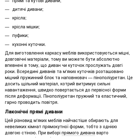
прямі та кутові дивани;
дитячі дивани;
крісла;
крісла мішки;
пуфики;
кухонні куточки.
Для виготовлення каркасу меблів використовуються міцні,
довговічні матеріали, тому ви можете бути абсолютно
впевнені в тому, що диван чи куточок прослужать довгі
роки. Всередині диванів та м'яких куточків розташовано
міцний пружинний блок та наповнювач — пінополіуретан. Це
досить щільний матеріал, котрий витримує сильні
навантаження, швидко повертається до первісної форми
після деформації. Пінополіуретан пружний та еластичний,
гарно проводить повітря.
Лаконічні прямі дивани
Цей різновид м'яких меблів найчастіше обирають для
невеликих кімнат прямокутної форми, тобто з однією
довгою стіною. При виборі
прямого дивана
варто