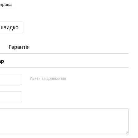
справа
 швидко
Гарантія
ар
Увійти за допомогою