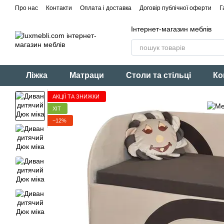
Перейти до основного контенту
Про нас
Контакти
Оплата і доставка
Договір публічної оферти
Г
Інтернет-магазин меблів
Ліжка
Матраци
Столи та стільці
Ко
АКЦІЇ ТА ЗНИЖКИ
ХІТ
−12%