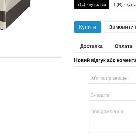
7(L) - кут зліва
Г(R) - кут 
Купити
Замовити
Доставка
Оплата
Новий відгук або комент