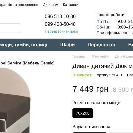
арантія та повернення
Дилерам
Каталоги
Графік роботи:
096 518-10-80
Пн-Пт:
9:00–21
099 408-50-48
Сб-Нд:
9:00–16
Передзвонити вам?
При оформленні з
моди, тумби, полиці
Шафи
Передпокої
Ві
Головна
М'які меблі
Дитячі див
Диван дитячий Дюк мі
В наявності
Артикул: 504_1
Нап
7 449 грн
8 500 
Розмір спального місця
70x200
Варіант виконання