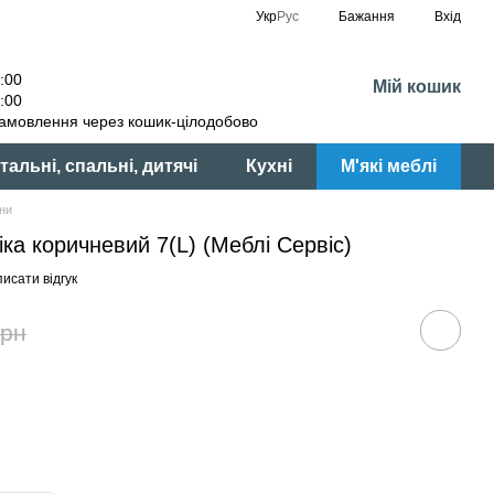
Укр
Рус
Бажання
Вхід
:00
Мій кошик
:00
амовлення через кошик-цілодобово
тальні, спальні, дитячі
Кухні
М'які меблі
ани
ка коричневий 7(L) (Меблі Сервіс)
исати відгук
грн