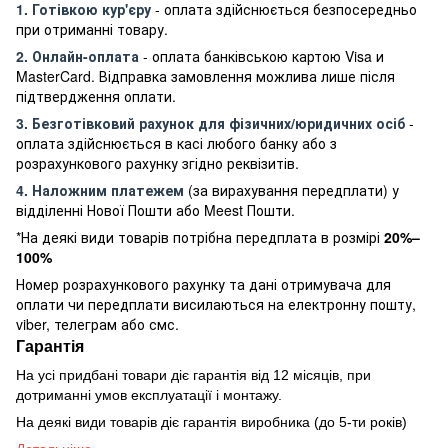
1. Готівкою кур'єру
- оплата здійснюється безпосередньо
при отриманні товару.
2. Онлайн-оплата
- оплата банківською картою Visa и
MasterCard. Відправка замовлення можлива лише після
підтвердження оплати.
3. Безготівковий рахунок для фізичних/юридичних осіб
-
оплата здійснюється в касі любого банку або з
розрахункового рахунку згідно реквізитів.
4. Наложним платежем
(за вирахування передплати) у
відділенні Нової Пошти або Meest Пошти.
*На деякі види товарів потрібна передплата в розмірі
20%–
100%
Номер розрахункового рахунку та дані отримувача для
оплати чи передплати висилаються на електронну пошту,
viber, телеграм або смс.
Гарантія
На усі придбані товари діє гарантія від 12 місяців, при
дотриманні умов експлуатації і монтажу.
На деякі види товарів діє гарантія виробника (до 5-ти років)