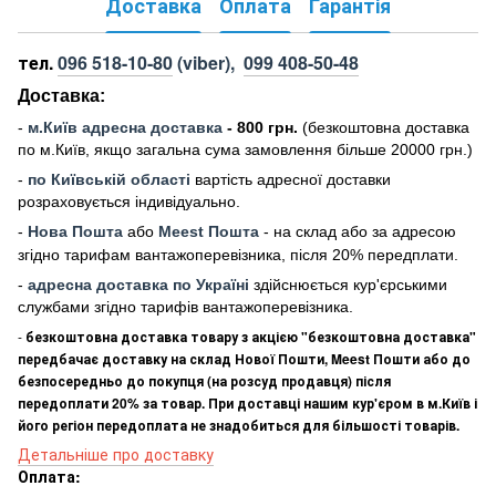
Доставка
Оплата
Гарантія
тел.
096 518-10-80
(viber),
099 408-50-48
Доставка:
-
м
.Киї
в адресна доставка
- 800 грн.
(безкоштовна доставка
по м.Київ, якщо загальна сума замовлення більше 20000 грн
.)
-
по Київській області
вартість адресної доставки
розраховується індивідуально.
-
Нова Пошта
або
Meest Пошта
- на склад або за адресою
згідно тарифам вантажоперевізника, після 20% передплати.
-
адресна доставка по Україні
здійснюється кур'єрськими
службами згідно тарифів вантажоперевізника.
-
безкоштовна доставка товару з акцією "безкоштовна доставка"
передбачає доставку на склад Нової Пошти, Meest Пошти або до
безпосередньо до покупця (на розсуд продавця) після
передоплати 20% за товар. При доставці нашим кур'єром в м.Київ і
його регіон передоплата не знадобиться для більшості товарів.
Детальніше про доставку
Оплата: