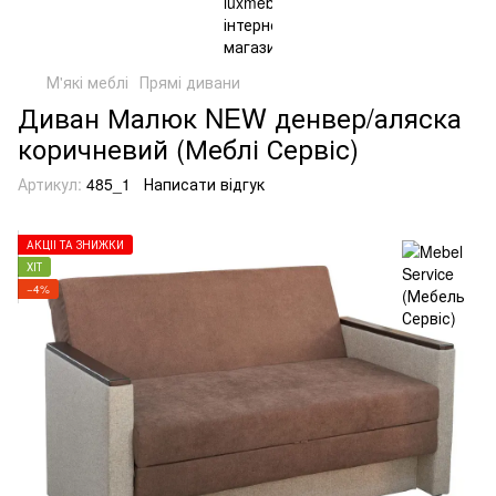
М'які меблі
Прямі дивани
Диван Малюк NEW денвер/аляска
коричневий (Меблі Сервіс)
Артикул:
485_1
Написати відгук
АКЦІЇ ТА ЗНИЖКИ
ХІТ
−4%