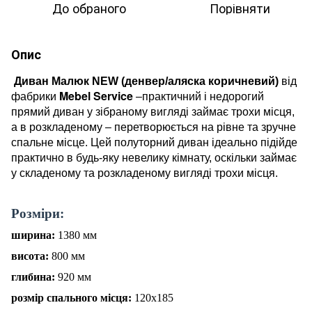
До обраного
Порівняти
Опис
Диван Малюк NEW (денвер/аляска коричневий)
від
Mebel Service
фабрики
–практичний і недорогий
прямий диван у зібраному вигляді займає трохи місця,
а в розкладеному – перетворюється на рівне та зручне
спальне місце. Цей полуторний диван ідеально підійде
практично в будь-яку невелику кімнату, оскільки займає
у складеному та розкладеному вигляді трохи місця.
Р
о
зміри:
ширина:
1380
мм
висота:
800
мм
глибина:
920
мм
розмір спального місця:
120
х
185