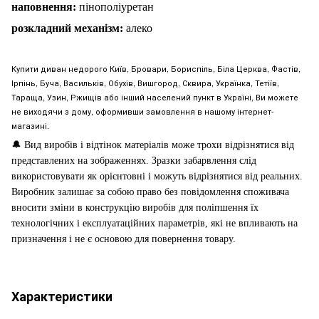
наповнен
н
я:
пінополіуретан
розкладний механізм:
алеко
Купити диван недорого Київ, Бровари, Бориспіль, Біла Церква, Фастів,
Ірпінь, Буча, Васильків, Обухів, Вишгород, Сквира, Українка, Тетіїв,
Тараща, Узин, Ржищів або інший населений пункт в Україні, Ви можете
не виходячи з дому, оформивши замовлення в нашому інтернет-
магазині.
🔔
Вид виробів і відтінок матеріалів може трохи відрізнятися від
представлених на зображеннях. Зразки забарвлення слід
використовувати як орієнтовні і можуть відрізнятися від реальних.
Виробник залишає за собою право без повідомлення споживача
вносити зміни в конструкцію виробів для поліпшення їх
технологічних і експлуатаційних параметрів, які не впливають на
призначення і не є основою для повернення товару.
Характеристики