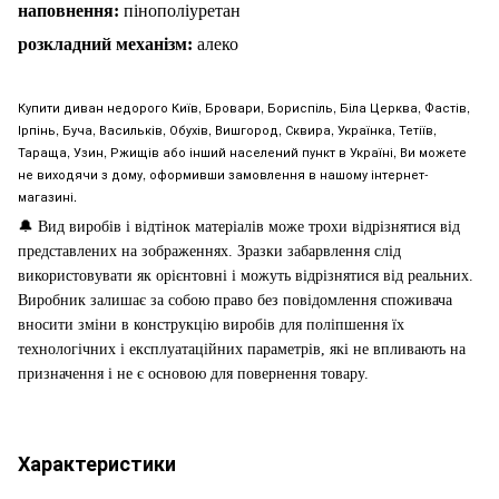
наповнен
н
я:
пінополіуретан
розкладний механізм:
алеко
Купити диван недорого Київ, Бровари, Бориспіль, Біла Церква, Фастів,
Ірпінь, Буча, Васильків, Обухів, Вишгород, Сквира, Українка, Тетіїв,
Тараща, Узин, Ржищів або інший населений пункт в Україні, Ви можете
не виходячи з дому, оформивши замовлення в нашому інтернет-
магазині.
🔔
Вид виробів і відтінок матеріалів може трохи відрізнятися від
представлених на зображеннях. Зразки забарвлення слід
використовувати як орієнтовні і можуть відрізнятися від реальних.
Виробник залишає за собою право без повідомлення споживача
вносити зміни в конструкцію виробів для поліпшення їх
технологічних і експлуатаційних параметрів, які не впливають на
призначення і не є основою для повернення товару.
Характеристики