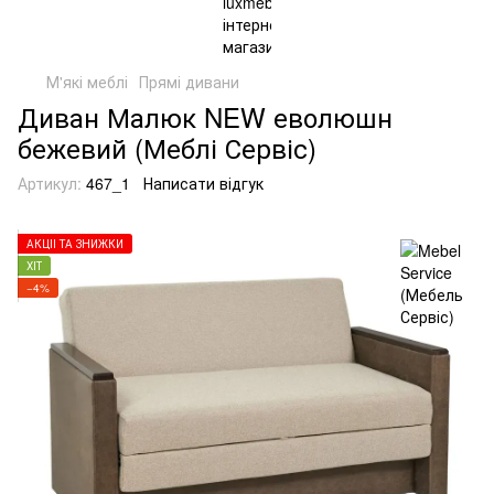
М'які меблі
Прямі дивани
Диван Малюк NEW еволюшн
бежевий (Меблі Сервіс)
Артикул:
467_1
Написати відгук
АКЦІЇ ТА ЗНИЖКИ
ХІТ
−4%