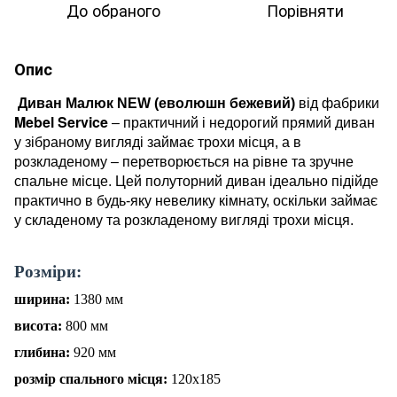
До обраного
Порівняти
Опис
Диван Малюк NEW (еволюшн бежевий)
від фабрики
Mebel Service
– практичний і недорогий прямий диван
у зібраному вигляді займає трохи місця, а в
розкладеному – перетворюється на рівне та зручне
спальне місце. Цей полуторний диван ідеально підійде
практично в будь-яку невелику кімнату, оскільки займає
у складеному та розкладеному вигляді трохи місця.
Р
о
зміри:
ширина:
1380
мм
висота:
800
мм
глибина:
920
мм
розмір спального місця:
120
х
185