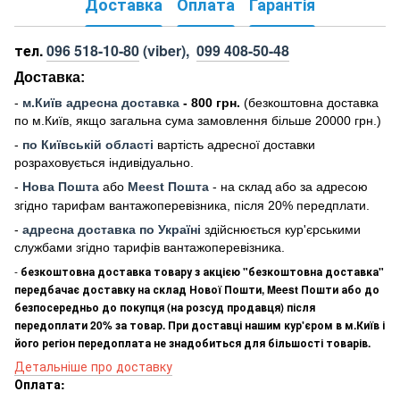
Доставка
Оплата
Гарантія
тел.
096 518-10-80
(viber),
099 408-50-48
Доставка:
-
м
.Киї
в адресна доставка
- 800 грн.
(безкоштовна доставка
по м.Київ, якщо загальна сума замовлення більше 20000 грн
.)
-
по Київській області
вартість адресної доставки
розраховується індивідуально.
-
Нова Пошта
або
Meest Пошта
- на склад або за адресою
згідно тарифам вантажоперевізника, після 20% передплати.
-
адресна доставка по Україні
здійснюється кур'єрськими
службами згідно тарифів вантажоперевізника.
-
безкоштовна доставка товару з акцією "безкоштовна доставка"
передбачає доставку на склад Нової Пошти, Meest Пошти або до
безпосередньо до покупця (на розсуд продавця) після
передоплати 20% за товар. При доставці нашим кур'єром в м.Київ і
його регіон передоплата не знадобиться для більшості товарів.
Детальніше про доставку
Оплата: