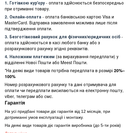
1. Готівкою кур'єру
- оплата здійснюється безпосередньо
при отриманні товару.
2. Онлайн-оплата
- оплата банківською картою Visa и
MasterCard. Відправка замовлення можлива лише після
підтвердження оплати.
3. Безготівковий рахунок для фізичних/юридичних осіб
-
оплата здійснюється в касі любого банку або з
розрахункового рахунку згідно реквізитів.
4. Наложним платежем
(за вирахування передплати) у
відділенні Нової Пошти або Meest Пошти.
*На деякі види товарів потрібна передплата в розмірі
20%–
100%
Номер розрахункового рахунку та дані отримувача для
оплати чи передплати висилаються на електронну пошту,
viber, телеграм або смс.
Гарантія
На усі придбані товари діє гарантія від 12 місяців, при
дотриманні умов експлуатації і монтажу.
На деякі види товарів діє гарантія виробника (до 5-ти років)