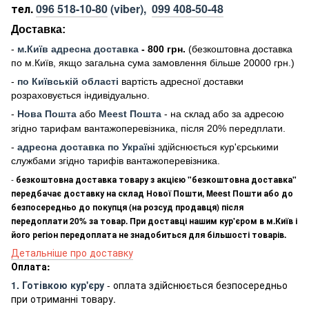
тел.
096 518-10-80
(viber),
099 408-50-48
Доставка:
-
м
.Киї
в адресна доставка
- 800 грн.
(безкоштовна доставка
по м.Київ, якщо загальна сума замовлення більше 20000 грн
.)
-
по Київській області
вартість адресної доставки
розраховується індивідуально.
-
Нова Пошта
або
Meest Пошта
- на склад або за адресою
згідно тарифам вантажоперевізника, після 20% передплати.
-
адресна доставка по Україні
здійснюється кур'єрськими
службами згідно тарифів вантажоперевізника.
-
безкоштовна доставка товару з акцією "безкоштовна доставка"
передбачає доставку на склад Нової Пошти, Meest Пошти або до
безпосередньо до покупця (на розсуд продавця) після
передоплати 20% за товар. При доставці нашим кур'єром в м.Київ і
його регіон передоплата не знадобиться для більшості товарів.
Детальніше про доставку
Оплата:
1. Готівкою кур'єру
- оплата здійснюється безпосередньо
при отриманні товару.