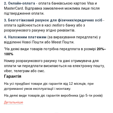
2. Онлайн-оплата
- оплата банківською картою Visa и
MasterCard. Відправка замовлення можлива лише після
підтвердження оплати.
3. Безготівковий рахунок для фізичних/юридичних осіб
-
оплата здійснюється в касі любого банку або з
розрахункового рахунку згідно реквізитів.
4. Наложним платежем
(за вирахування передплати) у
відділенні Нової Пошти або Meest Пошти.
*На деякі види товарів потрібна передплата в розмірі
20%–
100%
Номер розрахункового рахунку та дані отримувача для
оплати чи передплати висилаються на електронну пошту,
viber, телеграм або смс.
Гарантія
На усі придбані товари діє гарантія від 12 місяців, при
дотриманні умов експлуатації і монтажу.
На деякі види товарів діє гарантія виробника (до 5-ти років)
Детальніше