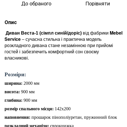
До обраного
Порівняти
Опис
Mebel
Диван Веста-1 (сімпл синій/доріс)
від фабрики
Service
–
сучасна стильна і практична модель
розкладного дивана стане незамінною при прийомі
гостей і забезпечить комфортний сон своєму
власникові
.
Р
о
зміри:
ширина:
2000
мм
висота:
900
мм
глибина:
900
мм
розмір спального місця:
142
х
200
наповнен
н
я:
прошарок
пінополіуретан, пружинний блок
розкладний механізм:
єврокнижка