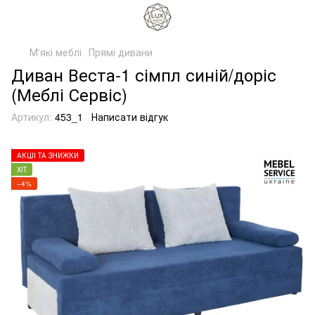
М'які меблі
Прямі дивани
Диван Веста-1 сімпл синій/доріс
(Меблі Сервіс)
Артикул:
453_1
Написати відгук
АКЦІЇ ТА ЗНИЖКИ
ХІТ
−4%