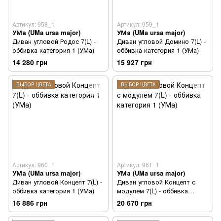
Артикул: 958_1
Артикул: 959_1
УМа (UMa ursa major)
УМа (UMa ursa major)
Диван угловой Родос 7(L) -
Диван угловой Домино 7(L) -
оббивка категория 1 (УМа)
оббивка категория 1 (УМа)
14 280 грн
15 927 грн
ВЫБОР ЦВЕТА
ВЫБОР ЦВЕТА
Артикул: 960_1
Артикул: 961_1
УМа (UMa ursa major)
УМа (UMa ursa major)
Диван угловой Концепт 7(L) -
Диван угловой Концепт с
оббивка категория 1 (УМа)
модулем 7(L) - оббивка
категория 1 (УМа)
16 886 грн
20 670 грн