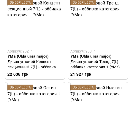
ВЫБОР ЦВЕТА
ВЫБОР ЦВЕТА
Артикул: 962_1
Артикул: 963_1
УМа (UMa ursa major)
УМа (UMa ursa major)
Диван угловой Концепт
Диван угловой Тренд 7(L) -
секционный 7(L) - оббивка
оббивка категория 1 (УМа)
категория 1 (УМа)
22 638 грн
21 927 грн
ВЫБОР ЦВЕТА
ВЫБОР ЦВЕТА