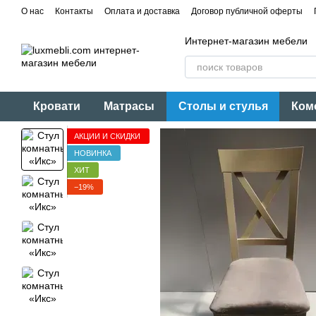
Перейти к основному контенту
О нас
Контакты
Оплата и доставка
Договор публичной оферты
Интернет-магазин мебели
Кровати
Матрасы
Столы и стулья
Ком
АКЦИИ И СКИДКИ
НОВИНКА
ХИТ
−19%