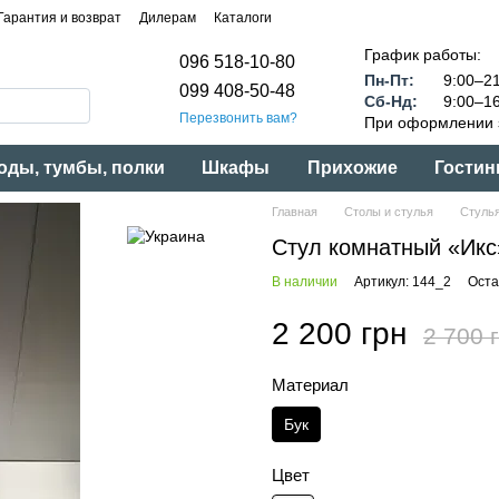
Гарантия и возврат
Дилерам
Каталоги
График работы:
096 518-10-80
Пн-Пт:
9:00–21
099 408-50-48
Сб-Нд:
9:00–16
Перезвонить вам?
При оформлении з
оды, тумбы, полки
Шкафы
Прихожие
Гостин
Главная
Столы и стулья
Стуль
Стул комнатный «Икс
В наличии
Артикул: 144_2
Оста
2 200 грн
2 700 
Материал
Бук
Цвет