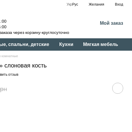
Укр
Рус
Желания
Вход
:00
Мой заказ
:00
аказа через корзину-круглосуточно
ые, спальни, детские
Кухни
Мягкая мебель
я комнатные
» слоновая кость
вить отзыв
грн