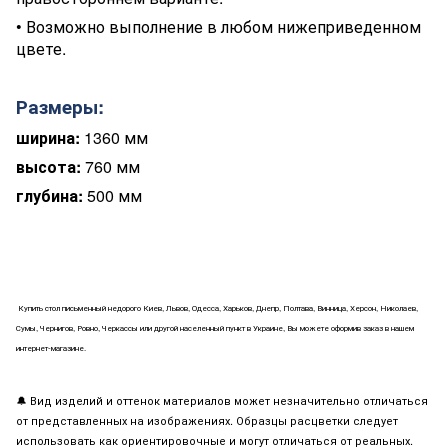
•
Возможно выполнение в любом нижеприведенном
цвете.
Размеры:
ширина:
1360 мм
высота:
760 мм
глубина:
500 мм
Купить
стол письменный
недорого Киев, Львов, Одесса, Харьков, Днепр, Полтава, Винница, Херсон, Николаев,
Сумы, Чернигов, Ровно, Черкассы или другой населенный пункт в Украине, Вы можете оформив заказ в нашем
интернет-магазине.
🔔
Вид изделий и оттенок материалов может незначительно отличаться
от представленных на изображениях. Образцы расцветки следует
использовать как ориентировочные и могут отличаться от реальных.