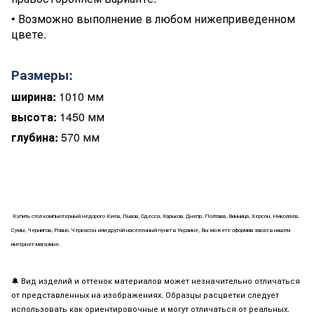
•
Возможно выполнение в любом нижеприведенном
цвете.
Размеры:
ширина:
1010 мм
высота:
1450 мм
глубина:
570 мм
Купить
стол компьютерный
недорого Киев, Львов, Одесса, Харьков, Днепр, Полтава, Винница, Херсон, Николаев,
Сумы, Чернигов, Ровно, Черкассы или другой населенный пункт в Украине, Вы можете оформив заказ в нашем
интернет-магазине.
🔔
Вид изделий и оттенок материалов может незначительно отличаться
от представленных на изображениях. Образцы расцветки следует
использовать как ориентировочные и могут отличаться от реальных.